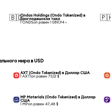
Ondas Holdings (Ondo Tokenized) в
🇧🇩
🇵
Бангладешская така
1 ONDSon равен 1 089,94 ৳
ального мира в USD
AXT (Ondo Tokenized) в Доллар США
1 AXTIon равен 73,12 $
MP Materials (Ondo Tokenized) в Доллар
США
1 MPon равен 47,48 $