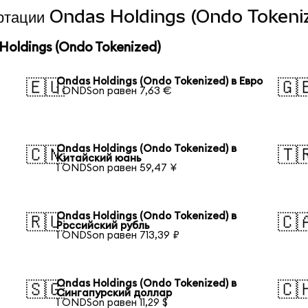
вертации Ondas Holdings (Ondo Tokeniz
oldings (Ondo Tokenized)
Ondas Holdings (Ondo Tokenized) в Евро
🇪🇺
🇬
1 ONDSon равен 7,63 €
Ondas Holdings (Ondo Tokenized) в
🇨🇳
🇹
Китайский юань
1 ONDSon равен 59,47 ¥
Ondas Holdings (Ondo Tokenized) в
🇷🇺
🇨
Российский рубль
1 ONDSon равен 713,39 ₽
Ondas Holdings (Ondo Tokenized) в
🇸🇬
🇨
Сингапурский доллар
1 ONDSon равен 11,29 $