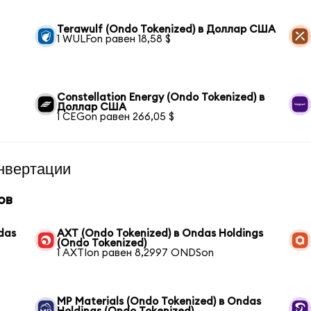
Terawulf (Ondo Tokenized) в Доллар США
1 WULFon равен 18,58 $
Constellation Energy (Ondo Tokenized) в
Доллар США
1 CEGon равен 266,05 $
нвертации
ов
das
AXT (Ondo Tokenized) в Ondas Holdings
(Ondo Tokenized)
1 AXTIon равен 8,2997 ONDSon
MP Materials (Ondo Tokenized) в Ondas