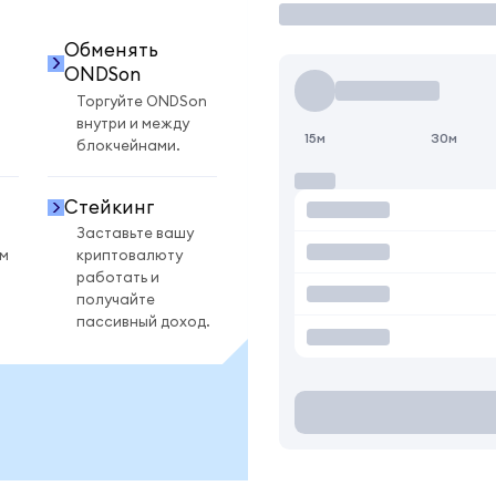
Обменять
ONDSon
Торгуйте ONDSon
внутри и между
15м
30м
блокчейнами.
Стейкинг
Заставьте вашу
ом
криптовалюту
работать и
получайте
пассивный доход.