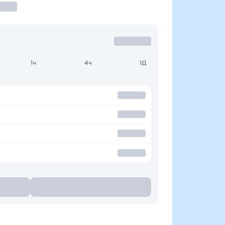
1ч
4ч
1Д