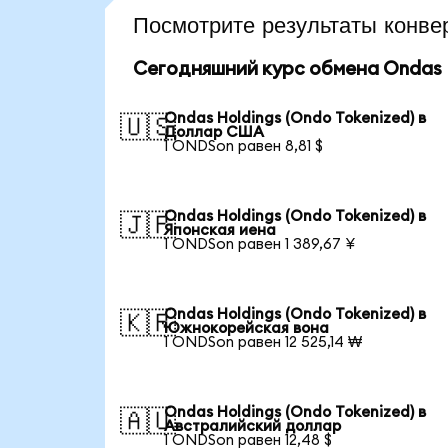
Посмотрите результаты кон
Сегодняшний курс обмена Ondas H
Ondas Holdings (Ondo Tokenized) в
🇺🇸
Доллар США
1 ONDSon равен 8,81 $
Ondas Holdings (Ondo Tokenized) в
🇯🇵
Японская иена
1 ONDSon равен 1 389,67 ¥
Ondas Holdings (Ondo Tokenized) в
🇰🇷
Южнокорейская вона
1 ONDSon равен 12 525,14 ₩
Ondas Holdings (Ondo Tokenized) в
🇦🇺
Австралийский доллар
1 ONDSon равен 12,48 $