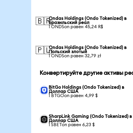
Ondas Holdings (Ondo Tokenized) в
🇧🇷
Бразильский реал
1 ONDSon равен 45,24 R$
Ondas Holdings (Ondo Tokenized) в
🇵🇱
Польский злотый
1 ONDSon равен 32,79 zł
Конвертируйте другие активы ре
BitGo Holdings (Ondo Tokenized) в
Доллар США
1 BTGOon равен 4,99 $
SharpLink Gaming (Ondo Tokenized) в
Доллар США
1 SBETon равен 6,23 $