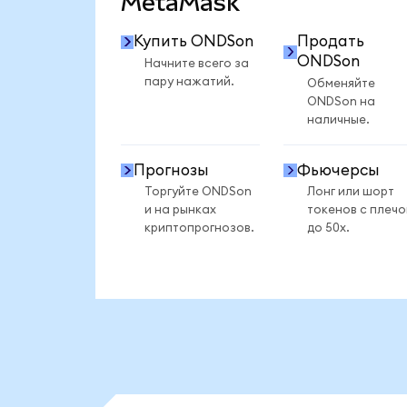
MetaMask
Купить ONDSon
Продать
ONDSon
Начните всего за
пару нажатий.
Обменяйте
ONDSon на
наличные.
Прогнозы
Фьючерсы
Торгуйте ONDSon
Лонг или шорт
и на рынках
токенов с плеч
криптопрогнозов.
до 50x.