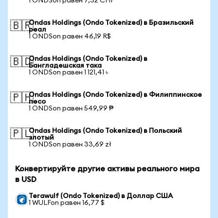
1 ONDSon равен 7,32 CHF
Ondas Holdings (Ondo Tokenized) в Бразильский
🇧🇷
реал
1 ONDSon равен 46,19 R$
Ondas Holdings (Ondo Tokenized) в
🇧🇩
Бангладешская така
1 ONDSon равен 1 121,41 ৳
Ondas Holdings (Ondo Tokenized) в Филиппинское
🇵🇭
песо
1 ONDSon равен 549,99 ₱
Ondas Holdings (Ondo Tokenized) в Польский
🇵🇱
злотый
1 ONDSon равен 33,69 zł
Конвертируйте другие активы реального мира
в USD
Terawulf (Ondo Tokenized) в Доллар США
1 WULFon равен 16,77 $