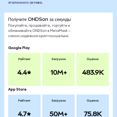
эталонного актива.
Получите ONDSon за секунды
Покупайте, продавайте, торгуйте и
обменивайте ONDSon в MetaMask —
самом надёжном криптокошельке.
Google Play
Рейтинг
Загрузок
Оценок
4.4
10M+
483.9K
App Store
Рейтинг
Загрузок
Оценок
4.7
50M+
75.8K