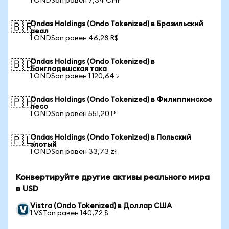
1 ONDSon равен 7,34 CHF
Ondas Holdings (Ondo Tokenized) в Бразильский
🇧🇷
реал
1 ONDSon равен 46,28 R$
Ondas Holdings (Ondo Tokenized) в
🇧🇩
Бангладешская така
1 ONDSon равен 1 120,64 ৳
Ondas Holdings (Ondo Tokenized) в Филиппинское
🇵🇭
песо
1 ONDSon равен 551,20 ₱
Ondas Holdings (Ondo Tokenized) в Польский
🇵🇱
злотый
1 ONDSon равен 33,73 zł
Конвертируйте другие активы реального мира
в USD
Vistra (Ondo Tokenized) в Доллар США
1 VSTon равен 140,72 $