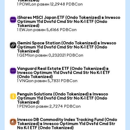
Tokenized)
1 POWLon равен 12,2948 PDBCon
iShares MSCI Japan ETF (Ondo Tokenized) в Invesco
Optimum Yld Dvsfd Cmd Str No K-1 ETF (Ondo
Tokenized)
1 EWJon равен 5,6166 PDBCon
Gemini Space Station (Ondo Tokenized) в Invesco
Optimum Yld Dvsfd Cmd Str No K-1 ETF (Ondo
Tokenized)
1 GEMIon равен 0,232021 PDBCon
Vanguard Real Estate ETF (Ondo Tokenized) в
Invesco Optimum Yld Dvsfd Cmd Str No K-1 ETF
(Ondo Tokenized)
1 VNQon равен 5,7831 PDBCon
Penguin Solutions (Ondo Tokenized) в Invesco
Optimum Yld Dvsfd Cmd Str No K-1 ETF (Ondo
Tokenized)
1 PENGon равен 2,7274 PDBCon
Invesco DB Commodity Index Tracking Fund (Ondo
Tokenized) в Invesco Optimum Yld Dvsfd Cmd Str
No K-1 ETF (Ondo Tokenized)