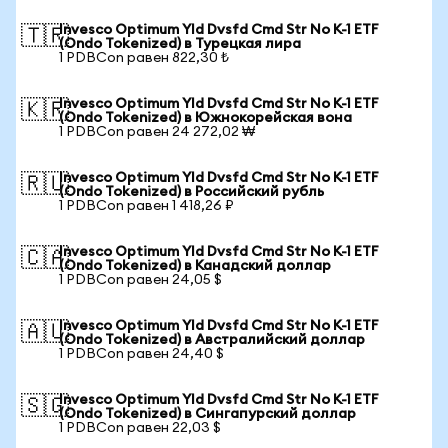
Invesco Optimum Yld Dvsfd Cmd Str No K-1 ETF
🇹🇷
(Ondo Tokenized) в Турецкая лира
1 PDBCon равен 822,30 ₺
Invesco Optimum Yld Dvsfd Cmd Str No K-1 ETF
🇰🇷
(Ondo Tokenized) в Южнокорейская вона
1 PDBCon равен 24 272,02 ₩
Invesco Optimum Yld Dvsfd Cmd Str No K-1 ETF
🇷🇺
(Ondo Tokenized) в Российский рубль
1 PDBCon равен 1 418,26 ₽
Invesco Optimum Yld Dvsfd Cmd Str No K-1 ETF
🇨🇦
(Ondo Tokenized) в Канадский доллар
1 PDBCon равен 24,05 $
Invesco Optimum Yld Dvsfd Cmd Str No K-1 ETF
🇦🇺
(Ondo Tokenized) в Австралийский доллар
1 PDBCon равен 24,40 $
Invesco Optimum Yld Dvsfd Cmd Str No K-1 ETF
🇸🇬
(Ondo Tokenized) в Сингапурский доллар
1 PDBCon равен 22,03 $