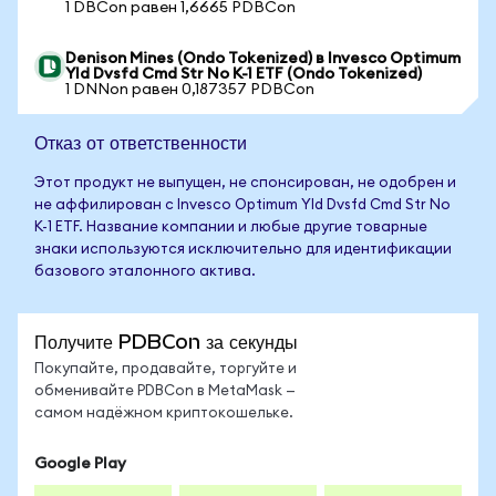
1 DBCon равен 1,6665 PDBCon
Denison Mines (Ondo Tokenized) в Invesco Optimum
Yld Dvsfd Cmd Str No K-1 ETF (Ondo Tokenized)
1 DNNon равен 0,187357 PDBCon
Отказ от ответственности
Этот продукт не выпущен, не спонсирован, не одобрен и
не аффилирован с Invesco Optimum Yld Dvsfd Cmd Str No
K-1 ETF. Название компании и любые другие товарные
знаки используются исключительно для идентификации
базового эталонного актива.
Получите PDBCon за секунды
Покупайте, продавайте, торгуйте и
обменивайте PDBCon в MetaMask —
самом надёжном криптокошельке.
Google Play