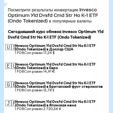
Посмотрите результаты конвертации Invesco
Optimum Yld Dvsfd Cmd Str No K-1 ETF
(Ondo Tokenized) в популярные валюты
Сегодняшний курс обмена Invesco Optimum Yld
Dvsfd Cmd Str No K-1 ETF (Ondo Tokenized)
Invesco Optimum Yld Dvsfd Cmd Str No K-1 ETF
🇺🇸
(Ondo Tokenized) в Доллар США
1 PDBCon равен 17,24 $
Invesco Optimum Yld Dvsfd Cmd Str No K-1 ETF
🇪🇺
(Ondo Tokenized) в Евро
1 PDBCon равен 14,91 €
Invesco Optimum Yld Dvsfd Cmd Str No K-1 ETF
🇬🇧
(Ondo Tokenized) в Британский фунт стерлингов
1 PDBCon равен 12,78 £
Invesco Optimum Yld Dvsfd Cmd Str No K-1 ETF
🇯🇵
(Ondo Tokenized) в Японская иена
1 PDBCon равен 2 720,56 ¥