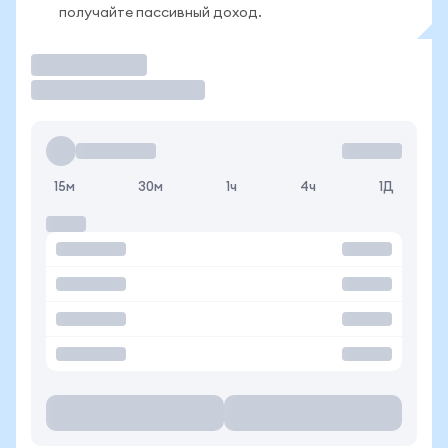
получайте пассивный доход.
Торговать
15м
30м
1ч
4ч
1Д