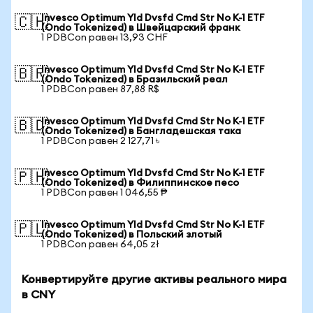
Invesco Optimum Yld Dvsfd Cmd Str No K-1 ETF
🇨🇭
(Ondo Tokenized) в Швейцарский франк
1 PDBCon равен 13,93 CHF
Invesco Optimum Yld Dvsfd Cmd Str No K-1 ETF
🇧🇷
(Ondo Tokenized) в Бразильский реал
1 PDBCon равен 87,88 R$
Invesco Optimum Yld Dvsfd Cmd Str No K-1 ETF
🇧🇩
(Ondo Tokenized) в Бангладешская така
1 PDBCon равен 2 127,71 ৳
Invesco Optimum Yld Dvsfd Cmd Str No K-1 ETF
🇵🇭
(Ondo Tokenized) в Филиппинское песо
1 PDBCon равен 1 046,55 ₱
Invesco Optimum Yld Dvsfd Cmd Str No K-1 ETF
🇵🇱
(Ondo Tokenized) в Польский злотый
1 PDBCon равен 64,05 zł
Конвертируйте другие активы реального мира
в CNY