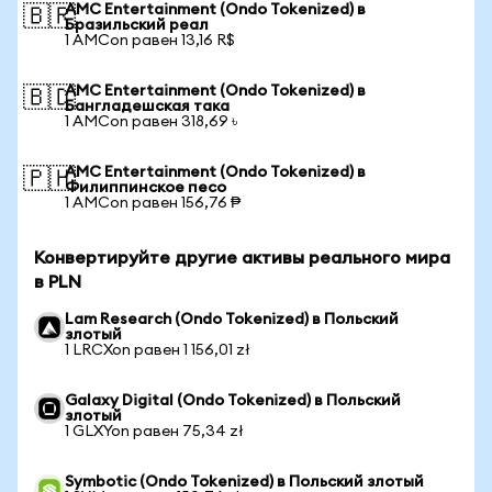
AMC Entertainment (Ondo Tokenized) в
🇧🇷
Бразильский реал
1 AMCon равен 13,16 R$
AMC Entertainment (Ondo Tokenized) в
🇧🇩
Бангладешская така
1 AMCon равен 318,69 ৳
AMC Entertainment (Ondo Tokenized) в
🇵🇭
Филиппинское песо
1 AMCon равен 156,76 ₱
Конвертируйте другие активы реального мира
в PLN
Lam Research (Ondo Tokenized) в Польский
злотый
1 LRCXon равен 1 156,01 zł
Galaxy Digital (Ondo Tokenized) в Польский
злотый
1 GLXYon равен 75,34 zł
Symbotic (Ondo Tokenized) в Польский злотый