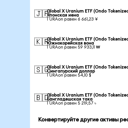
Global X Uranium ETF (Ondo Tokenized
🇯🇵
Японская иена
1 URAon равен 6 661,23 ¥
Global X Uranium ETF (Ondo Tokenized
🇰🇷
Южнокорейская вона
1 URAon равен 59 933,11 ₩
Global X Uranium ETF (Ondo Tokenized
🇸🇬
Сингапурский доллар
1 URAon равен 54,10 $
Global X Uranium ETF (Ondo Tokenized
🇧🇩
Бангладешская така
1 URAon равен 5 219,57 ৳
Конвертируйте другие активы ре