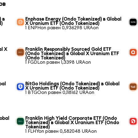
ов
 в
Enphase Energy (Ondo Tokenized) в Global
d)
X Uranium ETF (Ondo Tokenized)
1 ENPHon равен 0,936298 URAon
al X
Franklin Responsibly Sourced Gold ETF
(Ondo Tokenized) в Global X Uranium ETF
(Ondo Tokenized)
1 FGDLon равен 1,3398 URAon
bal
BitGo Holdings (Ondo Tokenized) в Global
X Uranium ETF (Ondo Tokenized)
1 BTGOon равен 0,118162 URAon
obal
Franklin High Yield Corporate ETF (Ondo
Tokenized) в Global X Uranium ETF (Ondo
Tokenized)
1 FLHYon равен 0,582048 URAon