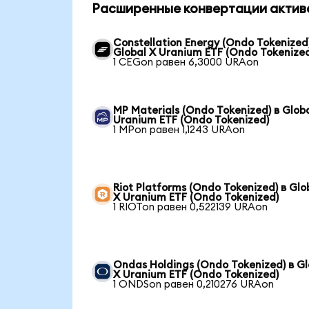
Расширенные конвертации актив
Constellation Energy (Ondo Tokenized)
Global X Uranium ETF (Ondo Tokenize
1 CEGon равен 6,3000 URAon
MP Materials (Ondo Tokenized) в Glob
Uranium ETF (Ondo Tokenized)
1 MPon равен 1,1243 URAon
Riot Platforms (Ondo Tokenized) в Glo
X Uranium ETF (Ondo Tokenized)
1 RIOTon равен 0,522139 URAon
Ondas Holdings (Ondo Tokenized) в Gl
X Uranium ETF (Ondo Tokenized)
1 ONDSon равен 0,210276 URAon