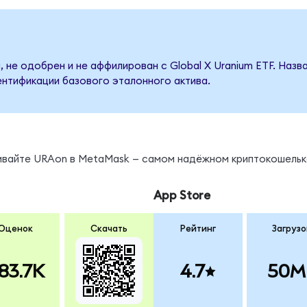
 не одобрен и не аффилирован с Global X Uranium ETF. Наз
ентификации базового эталонного актива.
нивайте URAon в MetaMask — самом надёжном криптокошельк
App Store
Оценок
Скачать
Рейтинг
Загрузо
83.7K
4.7
50M