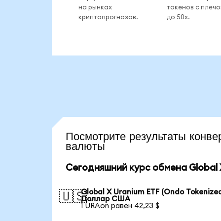
на рынках
токенов с плеч
криптопрогнозов.
до 50x.
Посмотрите результаты кон
валюты
Сегодняшний курс обмена Global X
Global X Uranium ETF (Ondo Tokenized
🇺🇸
Доллар США
1 URAon равен 42,23 $