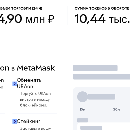
БЪЕМ ТОРГОВЛИ
(24 Ч)
СУММА ТОКЕНОВ В ОБОРОТЕ
4,90 млн ₽
10,44 тыс
RAon в MetaMask
Торговать
on
Обменять
URAon
on
Торгуйте URAon
внутри и между
блокчейнами.
15м
30м
Стейкинг
Заставьте вашу