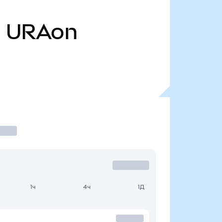
.
URAon
1ч
4ч
1Д