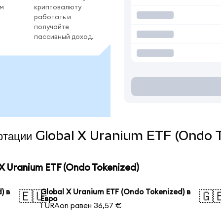
ом
криптовалюту
работать и
получайте
пассивный доход.
вертации Global X Uranium ETF (Ondo 
 Uranium ETF (Ondo Tokenized)
) в
Global X Uranium ETF (Ondo Tokenized) в
🇪🇺
🇬
Евро
1 URAon равен 36,57 €