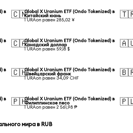
) в
Global X Uranium ETF (Ondo Tokenized) в
🇨🇳
🇹
Китайский юань
1 URAon равен 285,02 ¥
) в
Global X Uranium ETF (Ondo Tokenized) в
🇨🇦
🇦
Канадский доллар
1 URAon равен 59,18 $
) в
Global X Uranium ETF (Ondo Tokenized) в
🇨🇭
🇧
Швейцарский франк
1 URAon равен 34,09 CHF
) в
Global X Uranium ETF (Ondo Tokenized) в
🇵🇭
🇵
Филиппинское песо
1 URAon равен 2 561,98 ₱
ального мира в RUB