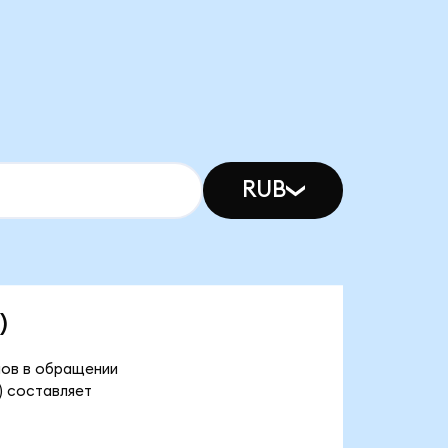
RUB
)
енов в обращении
) составляет