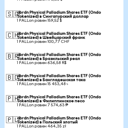
abrdn Physical Palladium Shares ETF (Ondo
🇸🇬
Tokenized) в Сингапурский доллар
1 PALLon равен 159,52 $
abrdn Physical Palladium Shares ETF (Ondo
🇨🇭
Tokenized) в Швейцарский франк
1 PALLon равен 100,77 CHF
abrdn Physical Palladium Shares ETF (Ondo
🇧🇷
Tokenized) в Бразильский реал
1 PALLon равен 636,58 R$
abrdn Physical Palladium Shares ETF (Ondo
🇧🇩
Tokenized) в Бангладешская така
1 PALLon равен 15 453,48 ৳
abrdn Physical Palladium Shares ETF (Ondo
🇵🇭
Tokenized) в Филиппинское песо
1 PALLon равен 7 574,63 ₱
abrdn Physical Palladium Shares ETF (Ondo
🇵🇱
Tokenized) в Польский злотый
1 PALLon равен 464,35 zł