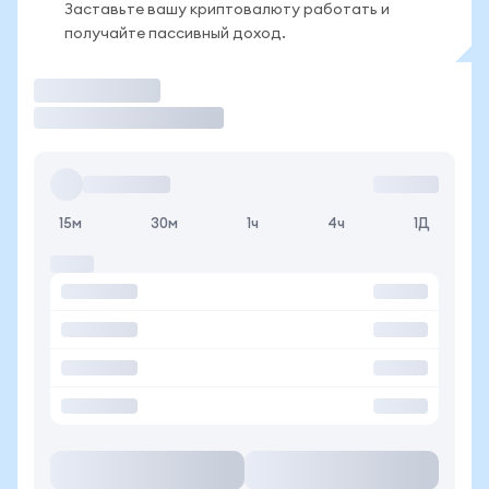
Заставьте вашу криптовалюту работать и
получайте пассивный доход.
Торговать
15м
30м
1ч
4ч
1Д