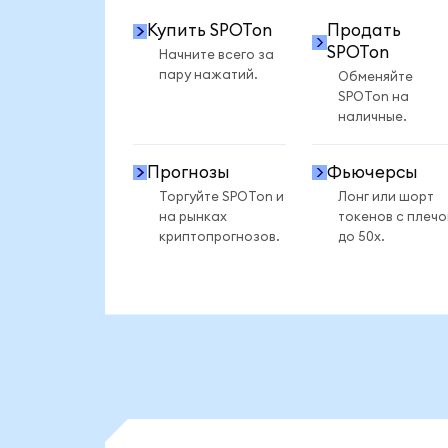
Купить SPOTon
Продать
SPOTon
Начните всего за
пару нажатий.
Обменяйте
SPOTon на
наличные.
Прогнозы
Фьючерсы
Торгуйте SPOTon и
Лонг или шорт
на рынках
токенов с плеч
криптопрогнозов.
до 50x.