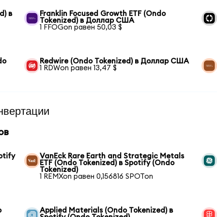
d) в
Franklin Focused Growth ETF (Ondo
Tokenized) в Доллар США
1 FFOGon равен 50,03 $
do
Redwire (Ondo Tokenized) в Доллар США
1 RDWon равен 13,47 $
нвертации
ов
otify
VanEck Rare Earth and Strategic Metals
ETF (Ondo Tokenized) в Spotify (Ondo
Tokenized)
1 REMXon равен 0,156816 SPOTon
o
Applied Materials (Ondo Tokenized) в