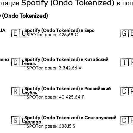
ертации Spotify (Ondo Tokenized) в по
 (Ondo Tokenized)
США
Spotify (Ondo Tokenized) в Евро
🇪🇺
🇬
1 SPOTon равен 428,68 €
иена
Spotify (Ondo Tokenized) в Китайский
🇨🇳
🇹
юань
1 SPOTon равен 3 342,66 ¥
Spotify (Ondo Tokenized) в Российский
🇷🇺
🇨
рубль
1 SPOTon равен 40 425,64 ₽
Spotify (Ondo Tokenized) в Сингапурский
🇸🇬
🇨
доллар
1 SPOTon равен 633,15 $