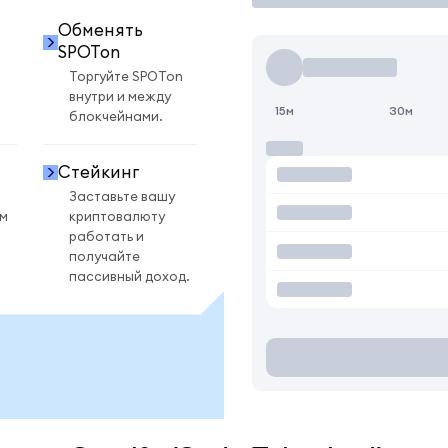
Обменять
SPOTon
Торгуйте SPOTon
внутри и между
15м
30м
блокчейнами.
Стейкинг
Заставьте вашу
ом
криптовалюту
работать и
получайте
пассивный доход.