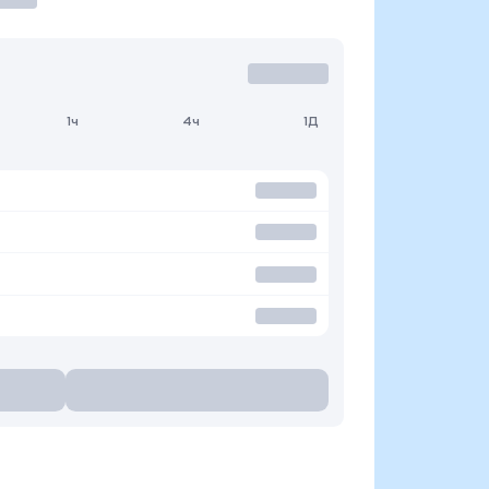
1ч
4ч
1Д