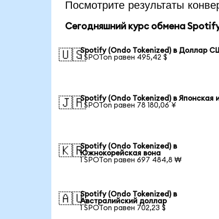
Посмотрите результаты конв
Сегодняшний курс обмена Spotify
Spotify (Ondo Tokenized) в Доллар 
🇺🇸
1 SPOTon равен 495,42 $
Spotify (Ondo Tokenized) в Японская 
🇯🇵
1 SPOTon равен 78 180,06 ¥
Spotify (Ondo Tokenized) в
🇰🇷
Южнокорейская вона
1 SPOTon равен 697 484,8 ₩
Spotify (Ondo Tokenized) в
🇦🇺
Австралийский доллар
1 SPOTon равен 702,23 $