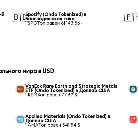
ий
Spotify (Ondo Tokenized) в
🇧🇩
🇵
Бангладешская така
1 SPOTon равен 61 143,86 ৳
ального мира в USD
VanEck Rare Earth and Strategic Metals
ETF (Ondo Tokenized) в Доллар США
1 REMXon равен 77,69 $
А
Applied Materials (Ondo Tokenized) в
Доллар США
1 AMATon равен 541,54 $