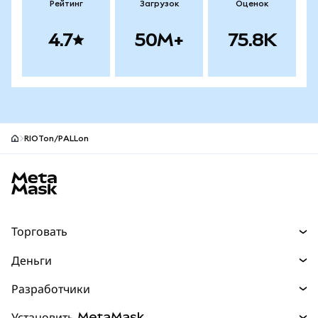
Рейтинг
Загрузок
Оценок
4.7
50M+
75.8K
RIOTon/PALLon
Нижний колонтитул сайта MetaMask
Торговать
Торговля
Деньги
Swaps
Покупайте
Разработчики
Прогнозы
НОВИНКА
Карта
Документация для разработчиков
Установить MetaMask