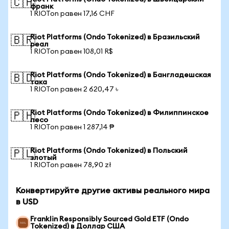
🇨🇭
франк
1 RIOTon равен 17,16 CHF
Riot Platforms (Ondo Tokenized) в Бразильский
🇧🇷
реал
1 RIOTon равен 108,01 R$
Riot Platforms (Ondo Tokenized) в Бангладешская
🇧🇩
така
1 RIOTon равен 2 620,47 ৳
Riot Platforms (Ondo Tokenized) в Филиппинское
🇵🇭
песо
1 RIOTon равен 1 287,14 ₱
Riot Platforms (Ondo Tokenized) в Польский
🇵🇱
злотый
1 RIOTon равен 78,90 zł
Конвертируйте другие активы реального мира
в USD
Franklin Responsibly Sourced Gold ETF (Ondo
Tokenized) в Доллар США