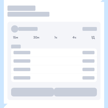
Торговать
15м
30м
1ч
4ч
1Д