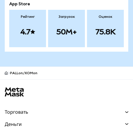
App Store
Рейтинг
Загрузок
Оценок
4.7
50M+
75.8K
PALLon/XOMon
Нижний колонтитул сайта MetaMask
Торговать
Торговля
Деньги
Swaps
Покупайте