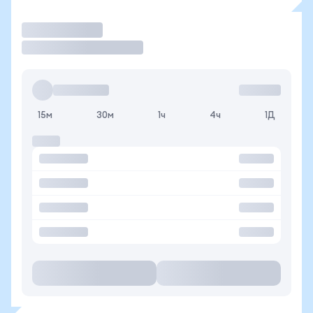
Торговать
15м
30м
1ч
4ч
1Д