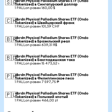
abrdn Physical Palladium Shares ETF (Ondo
🇸🇬
Tokenized) в Сингапурский доллар
1 PALLon равен 160,00 $
abrdn Physical Palladium Shares ETF (Ondo
🇨🇭
Tokenized) в Швейцарский франк
1 PALLon равен 101,39 CHF
abrdn Physical Palladium Shares ETF (Ondo
🇧🇷
Tokenized) в Бразильский реал
1 PALLon равен 639,31 R$
abrdn Physical Palladium Shares ETF (Ondo
🇧🇩
Tokenized) в Бангладешская така
1 PALLon равен 15 473,52 ৳
abrdn Physical Palladium Shares ETF (Ondo
🇵🇭
Tokenized) в Филиппинское песо
1 PALLon равен 7 597,75 ₱
abrdn Physical Palladium Shares ETF (Ondo
🇵🇱
Tokenized) в Польский злотый
1 PALLon равен 466,00 zł