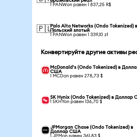
Бразильский реал
1 PANWon равен 1 837,25 R$
Palo Alto Networks (Ondo Tokenized) 
🇵🇱
Польский злотый
1 PANWon равен 1 339,10 zł
Конвертируйте другие активы ре
McDonald's (Ondo Tokenized) в Долл
США
1 MCDon равен 278,73 $
SK Hynix (Ondo Tokenized) в Доллар
1 SKHYon равен 136,70 $
JPMorgan Chase (Ondo Tokenized) в
Доллар США
1 JPMon равен 361,83 $