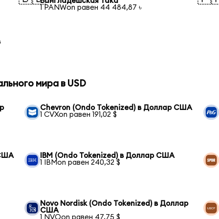
Бангладешская така
1 PANWon равен 44 484,87 ৳
в
ального мира в USD
ар
Chevron (Ondo Tokenized) в Доллар США
1 CVXon равен 191,02 $
 США
IBM (Ondo Tokenized) в Доллар США
1 IBMon равен 240,32 $
Novo Nordisk (Ondo Tokenized) в Доллар
США
1 NVOon равен 47,75 $