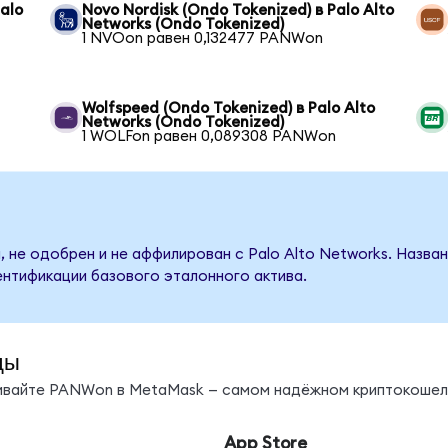
alo
Novo Nordisk (Ondo Tokenized) в Palo Alto
Networks (Ondo Tokenized)
1 NVOon равен 0,132477 PANWon
Wolfspeed (Ondo Tokenized) в Palo Alto
Networks (Ondo Tokenized)
1 WOLFon равен 0,089308 PANWon
, не одобрен и не аффилирован с Palo Alto Networks. Назва
ентификации базового эталонного актива.
ды
нивайте PANWon в MetaMask — самом надёжном криптокошел
App Store