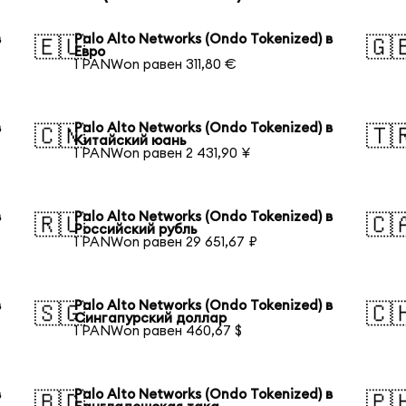
в
Palo Alto Networks (Ondo Tokenized) в
🇪🇺
🇬
Евро
1 PANWon равен 311,80 €
в
Palo Alto Networks (Ondo Tokenized) в
🇨🇳
🇹
Китайский юань
1 PANWon равен 2 431,90 ¥
в
Palo Alto Networks (Ondo Tokenized) в
🇷🇺
🇨
Российский рубль
1 PANWon равен 29 651,67 ₽
в
Palo Alto Networks (Ondo Tokenized) в
🇸🇬
🇨
Сингапурский доллар
1 PANWon равен 460,67 $
в
Palo Alto Networks (Ondo Tokenized) в
🇧🇩
🇵