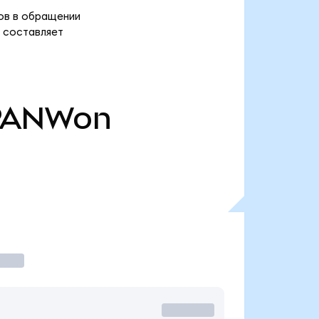
нов в обращении
) составляет
PANWon