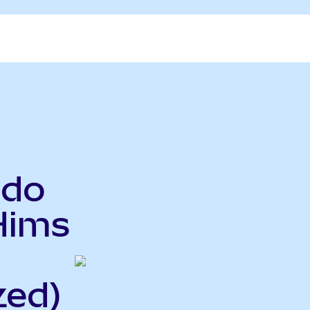
ndo
Hims
h
zed)