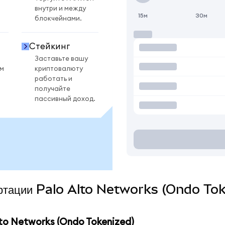
внутри и между
15м
30м
блокчейнами.
Стейкинг
Заставьте вашу
ом
криптовалюту
работать и
получайте
пассивный доход.
вертации Palo Alto Networks (Ondo Tok
to Networks (Ondo Tokenized)