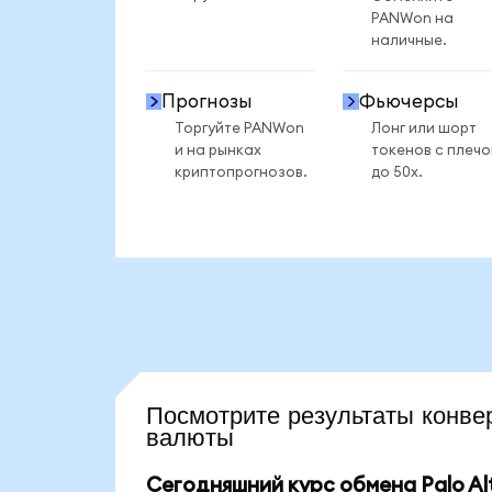
PANWon на
наличные.
Прогнозы
Фьючерсы
Торгуйте PANWon
Лонг или шорт
и на рынках
токенов с плеч
криптопрогнозов.
до 50x.
Посмотрите результаты кон
валюты
Сегодняшний курс обмена Palo Al