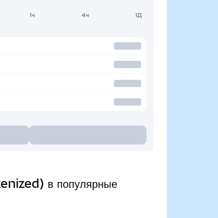
1ч
4ч
1Д
enized) в популярные