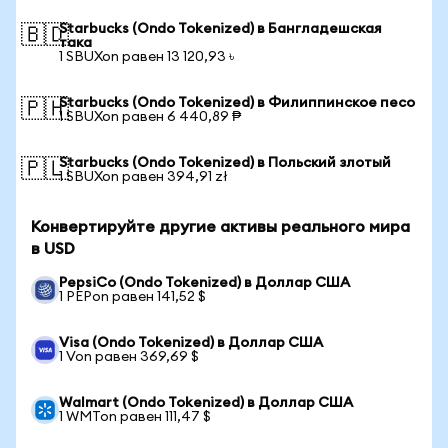
Starbucks (Ondo Tokenized) в Бангладешская
🇧🇩
така
1 SBUXon равен 13 120,93 ৳
Starbucks (Ondo Tokenized) в Филиппинское песо
🇵🇭
1 SBUXon равен 6 440,89 ₱
Starbucks (Ondo Tokenized) в Польский злотый
🇵🇱
1 SBUXon равен 394,91 zł
Конвертируйте другие активы реального мира
в USD
PepsiCo (Ondo Tokenized) в Доллар США
1 PEPon равен 141,52 $
Visa (Ondo Tokenized) в Доллар США
1 Von равен 369,69 $
Walmart (Ondo Tokenized) в Доллар США
1 WMTon равен 111,47 $