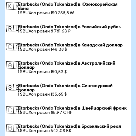
Starbucks (Ondo Tokenized) в Южнокорейская
🇰🇷
вона
1 SBUXon равен 150 258,8 ₩
Starbucks (Ondo Tokenized) в Российский рубль
🇷🇺
1 SBUXon равен 8 781,63 ₽
Starbucks (Ondo Tokenized) в Канадский доллар
🇨🇦
1 SBUXon равен 148,38 $
Starbucks (Ondo Tokenized) в Австралийский
🇦🇺
доллар
1 SBUXon равен 150,53 $
Starbucks (Ondo Tokenized) в Сингапурский
🇸🇬
доллар
1 SBUXon равен 135,65 $
Starbucks (Ondo Tokenized) в Швейцарский франк
🇨🇭
1 SBUXon равен 85,97 CHF
Starbucks (Ondo Tokenized) в Бразильский реал
🇧🇷
1 SBUXon равен 542,08 R$