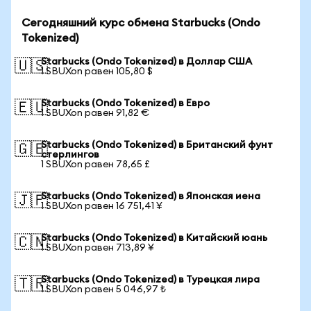
Сегодняшний курс обмена Starbucks (Ondo
Tokenized)
Starbucks (Ondo Tokenized) в Доллар США
🇺🇸
1 SBUXon равен 105,80 $
Starbucks (Ondo Tokenized) в Евро
🇪🇺
1 SBUXon равен 91,82 €
Starbucks (Ondo Tokenized) в Британский фунт
🇬🇧
стерлингов
1 SBUXon равен 78,65 £
Starbucks (Ondo Tokenized) в Японская иена
🇯🇵
1 SBUXon равен 16 751,41 ¥
Starbucks (Ondo Tokenized) в Китайский юань
🇨🇳
1 SBUXon равен 713,89 ¥
Starbucks (Ondo Tokenized) в Турецкая лира
🇹🇷
1 SBUXon равен 5 046,97 ₺