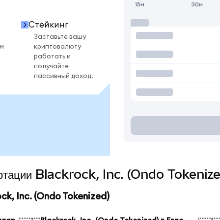
15м
30м
Стейкинг
Заставьте вашу
ом
криптовалюту
работать и
получайте
пассивный доход.
ертации Blackrock, Inc. (Ondo Tokeniz
k, Inc. (Ondo Tokenized)