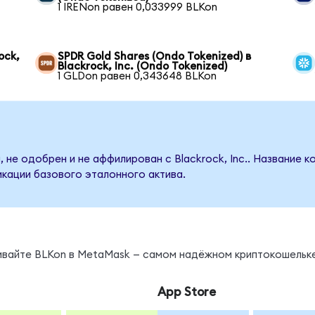
1 IRENon равен 0,033999 BLKon
ock,
SPDR Gold Shares (Ondo Tokenized) в
Blackrock, Inc. (Ondo Tokenized)
1 GLDon равен 0,343648 BLKon
 не одобрен и не аффилирован с Blackrock, Inc.. Название 
кации базового эталонного актива.
нивайте BLKon в MetaMask — самом надёжном криптокошельке
App Store