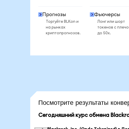
Прогнозы
Фьючерсы
Торгуйте BLKon и
Лонг или шорт
на рынках
токенов с плеч
криптопрогнозов.
до 50x.
Посмотрите результаты конв
Сегодняшний курс обмена Blackroc