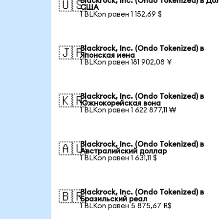
Blackrock, Inc. (Ondo Tokenized) в Д
🇺🇸
США
1 BLKon равен 1 152,69 $
Blackrock, Inc. (Ondo Tokenized) в
🇯🇵
Японская иена
1 BLKon равен 181 902,08 ¥
Blackrock, Inc. (Ondo Tokenized) в
🇰🇷
Южнокорейская вона
1 BLKon равен 1 622 877,11 ₩
Blackrock, Inc. (Ondo Tokenized) в
🇦🇺
Австралийский доллар
1 BLKon равен 1 631,11 $
Blackrock, Inc. (Ondo Tokenized) в
🇧🇷
Бразильский реал
1 BLKon равен 5 875,67 R$