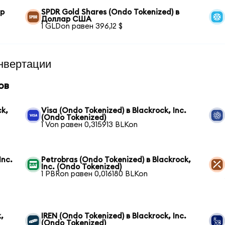
ар
SPDR Gold Shares (Ondo Tokenized) в
Доллар США
1 GLDon равен 396,12 $
нвертации
ов
ck,
Visa (Ondo Tokenized) в Blackrock, Inc.
(Ondo Tokenized)
1 Von равен 0,315913 BLKon
Inc.
Petrobras (Ondo Tokenized) в Blackrock,
Inc. (Ondo Tokenized)
1 PBRon равен 0,016180 BLKon
,
IREN (Ondo Tokenized) в Blackrock, Inc.
(Ondo Tokenized)