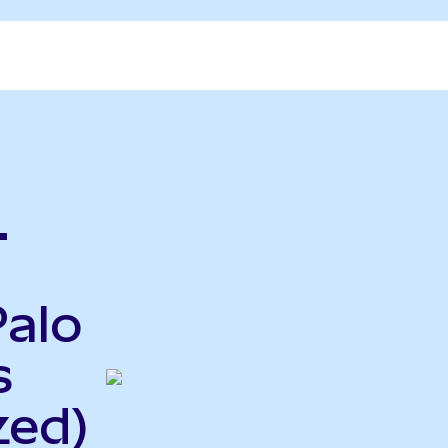
.
Palo
s
zed)