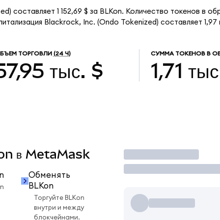
ed) составляет 1 152,69 $ за BLKon. Количество токенов в обр
тализация Blackrock, Inc. (Ondo Tokenized) составляет 1,97 
БЪЕМ ТОРГОВЛИ
(24 Ч)
СУММА ТОКЕНОВ В О
57,95 тыс. $
1,71 тыс
Kon в MetaMask
Торговать
n
Обменять
BLKon
n
Торгуйте BLKon
внутри и между
блокчейнами.