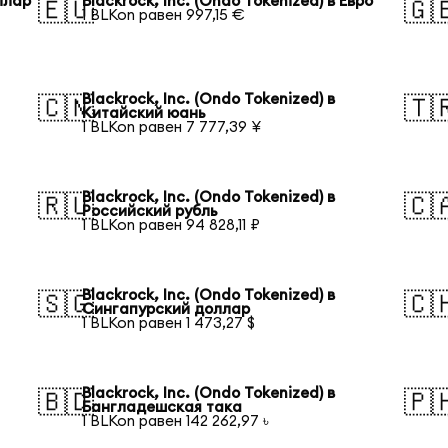
оллар
Blackrock, Inc. (Ondo Tokenized) в Евро
🇪🇺
🇬
1 BLKon равен 997,15 €
Blackrock, Inc. (Ondo Tokenized) в
🇨🇳
🇹
Китайский юань
1 BLKon равен 7 777,39 ¥
Blackrock, Inc. (Ondo Tokenized) в
🇷🇺
🇨
Российский рубль
1 BLKon равен 94 828,11 ₽
Blackrock, Inc. (Ondo Tokenized) в
🇸🇬
🇨
Сингапурский доллар
1 BLKon равен 1 473,27 $
Blackrock, Inc. (Ondo Tokenized) в
🇧🇩
🇵
Бангладешская така
1 BLKon равен 142 262,97 ৳