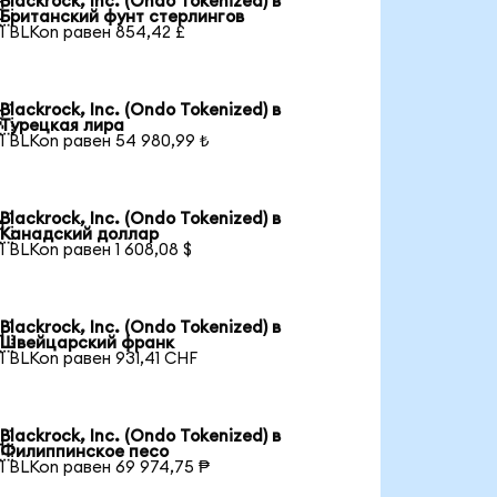
Blackrock, Inc. (Ondo Tokenized) в

Британский фунт стерлингов
1 BLKon равен 854,42 £
Blackrock, Inc. (Ondo Tokenized) в

Турецкая лира
1 BLKon равен 54 980,99 ₺
Blackrock, Inc. (Ondo Tokenized) в

Канадский доллар
1 BLKon равен 1 608,08 $
Blackrock, Inc. (Ondo Tokenized) в

Швейцарский франк
1 BLKon равен 931,41 CHF
Blackrock, Inc. (Ondo Tokenized) в

Филиппинское песо
1 BLKon равен 69 974,75 ₱