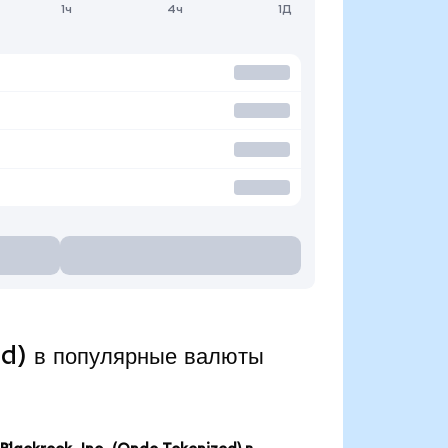
1ч
4ч
1Д
ed) в популярные валюты