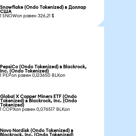
Snowflake (Ondo Tokenized) в Доллар
США
1 SNOWon равен 326,21 $
PepsiCo (Ondo Tokenized) в Blackrock,
Inc. (Ondo Tokenized)
1 PEPon равен 0,123650 BLKon
Global X Copper Miners ETF (Ondo
Tokenized) в Blackrock, Inc. (Ondo
Tokenized)
1 COPXon равен 0,076517 BLKon
Novo Nordisk (Ondo Tokenized) в
Blackrock, Inc. (Ondo Tokenized)