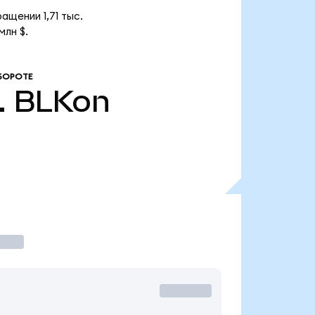
ащении 1,71 тыс.
млн $.
БОРОТЕ
.
BLKon