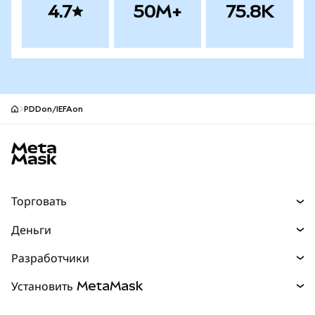
4.7
50M+
75.8K
PDDon/IEFAon
Нижний колонтитул сайта MetaMask
Торговать
Торговля
Деньги
Swaps
Покупайте
Разработчики
Прогнозы
НОВИНКА
Карта
Документация для разработчиков
Установить MetaMask
Перпы
НОВИНКА
mUSD
НОВИНКА
Инфопанель
Защита транзакций