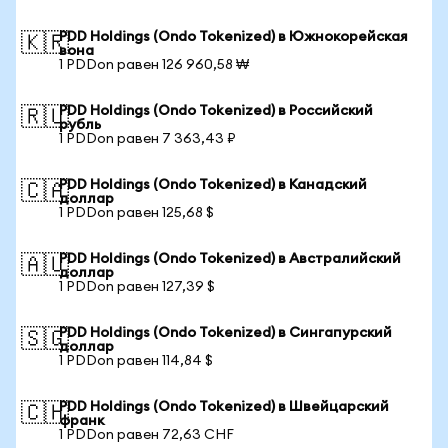
PDD Holdings (Ondo Tokenized) в Южнокорейская
🇰🇷
вона
1 PDDon равен 126 960,58 ₩
PDD Holdings (Ondo Tokenized) в Российский
🇷🇺
рубль
1 PDDon равен 7 363,43 ₽
PDD Holdings (Ondo Tokenized) в Канадский
🇨🇦
доллар
1 PDDon равен 125,68 $
PDD Holdings (Ondo Tokenized) в Австралийский
🇦🇺
доллар
1 PDDon равен 127,39 $
PDD Holdings (Ondo Tokenized) в Сингапурский
🇸🇬
доллар
1 PDDon равен 114,84 $
PDD Holdings (Ondo Tokenized) в Швейцарский
🇨🇭
франк
1 PDDon равен 72,63 CHF