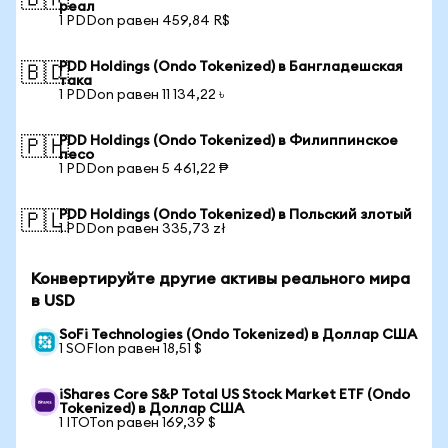
🇧🇷
реал
1 PDDon равен 459,84 R$
PDD Holdings (Ondo Tokenized) в Бангладешская
🇧🇩
така
1 PDDon равен 11 134,22 ৳
PDD Holdings (Ondo Tokenized) в Филиппинское
🇵🇭
песо
1 PDDon равен 5 461,22 ₱
PDD Holdings (Ondo Tokenized) в Польский злотый
🇵🇱
1 PDDon равен 335,73 zł
Конвертируйте другие активы реального мира
в USD
SoFi Technologies (Ondo Tokenized) в Доллар США
1 SOFIon равен 18,51 $
iShares Core S&P Total US Stock Market ETF (Ondo
Tokenized) в Доллар США
1 ITOTon равен 169,39 $