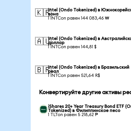
Intel (Ondo Tokenized) в Южнокорейс
🇰🇷
вона
1 INTCon равен 144 083,46 ₩
Intel (Ondo Tokenized) в Австралийск
🇦🇺
доллар
1 INTCon равен 144,81 $
Intel (Ondo Tokenized) в Бразильский
🇧🇷
реал
1 INTCon равен 521,64 R$
Конвертируйте другие активы ре
iShares 20+ Year Treasury Bond ETF (
Tokenized) в Филиппинское песо
1 TLTon равен 5 218,62 ₱