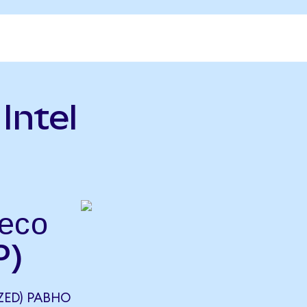
Intel
есо
P)
ZED) РАВНО