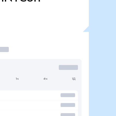
1ч
4ч
1Д