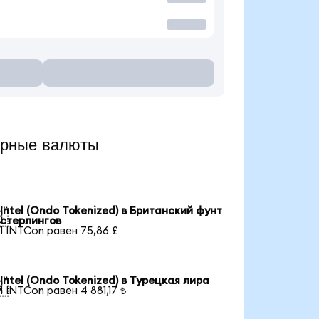
ярные валюты
Intel (Ondo Tokenized) в Британский фунт

стерлингов
1 INTCon равен 75,86 £
Intel (Ondo Tokenized) в Турецкая лира

1 INTCon равен 4 881,17 ₺