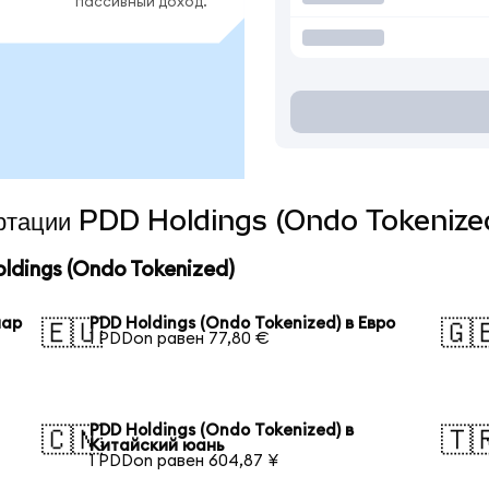
пассивный доход.
вертации PDD Holdings (Ondo Tokenized
dings (Ondo Tokenized)
лар
PDD Holdings (Ondo Tokenized) в Евро
🇪🇺
🇬
1 PDDon равен 77,80 €
PDD Holdings (Ondo Tokenized) в
🇨🇳
🇹
Китайский юань
1 PDDon равен 604,87 ¥