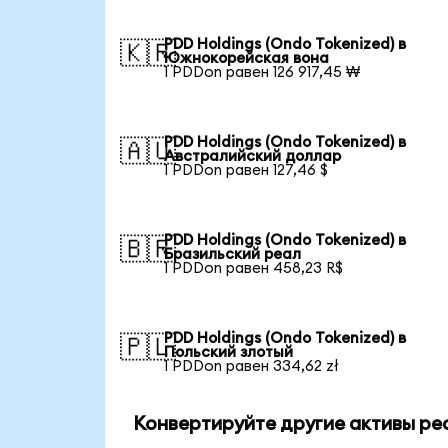
PDD Holdings (Ondo Tokenized) в
🇰🇷
Южнокорейская вона
1 PDDon равен 126 917,45 ₩
PDD Holdings (Ondo Tokenized) в
🇦🇺
Австралийский доллар
1 PDDon равен 127,46 $
PDD Holdings (Ondo Tokenized) в
🇧🇷
Бразильский реал
1 PDDon равен 458,23 R$
PDD Holdings (Ondo Tokenized) в
🇵🇱
Польский злотый
1 PDDon равен 334,62 zł
Конвертируйте другие активы ре