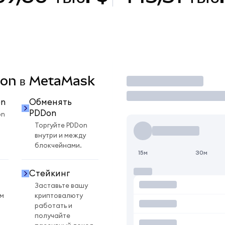
DDon в MetaMask
Торговать
on
Обменять
PDDon
on
Торгуйте PDDon
внутри и между
блокчейнами.
15м
30м
Стейкинг
Заставьте вашу
ом
криптовалюту
работать и
получайте