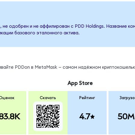
, не одобрен и не аффилирован с PDD Holdings. Название ко
кации базового эталонного актива.
нивайте PDDon в MetaMask — самом надёжном криптокошельк
App Store
Оценок
Скачать
Рейтинг
Загрузо
83.8K
4.7
50M