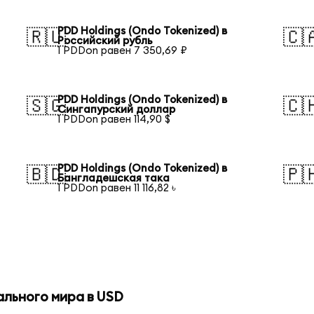
PDD Holdings (Ondo Tokenized) в
🇷🇺
🇨
Российский рубль
1 PDDon равен 7 350,69 ₽
PDD Holdings (Ondo Tokenized) в
🇸🇬
🇨
Сингапурский доллар
1 PDDon равен 114,90 $
PDD Holdings (Ondo Tokenized) в
🇧🇩
🇵
Бангладешская така
1 PDDon равен 11 116,82 ৳
ального мира в USD