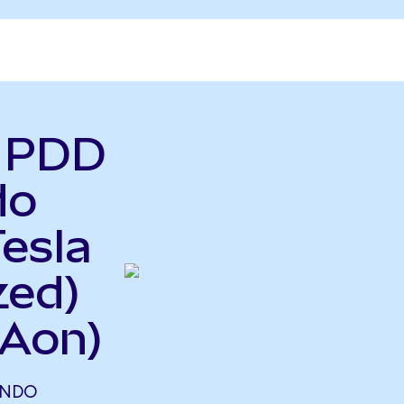
ь PDD
do
Tesla
zed)
LAon)
ONDO