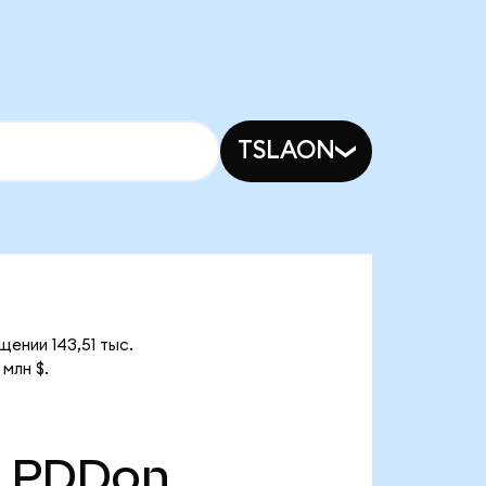
TSLAON
ении 143,51 тыс.
млн $.
PDDon