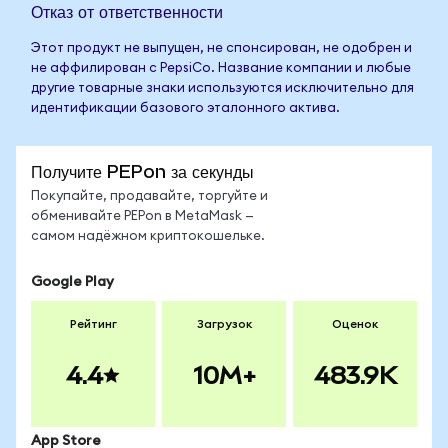
Отказ от ответственности
Этот продукт не выпущен, не спонсирован, не одобрен и
не аффилирован с PepsiCo. Название компании и любые
другие товарные знаки используются исключительно для
идентификации базового эталонного актива.
Получите PEPon за секунды
Покупайте, продавайте, торгуйте и
обменивайте PEPon в MetaMask —
самом надёжном криптокошельке.
Google Play
Рейтинг
Загрузок
Оценок
4.4
10M+
483.9K
App Store