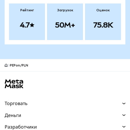
Рейтинг
Загрузок
Оценок
4.7
50M+
75.8K
PEPon/PLN
Нижний колонтитул сайта MetaMask
Торговать
Торговля
Деньги
Swaps
Покупайте
Разработчики