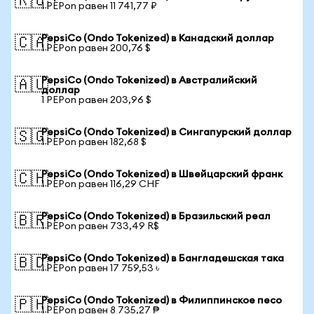
🇷🇺
1 PEPon равен 11 741,77 ₽
PepsiCo (Ondo Tokenized) в Канадский доллар
🇨🇦
1 PEPon равен 200,76 $
PepsiCo (Ondo Tokenized) в Австралийский
🇦🇺
доллар
1 PEPon равен 203,96 $
PepsiCo (Ondo Tokenized) в Сингапурский доллар
🇸🇬
1 PEPon равен 182,68 $
PepsiCo (Ondo Tokenized) в Швейцарский франк
🇨🇭
1 PEPon равен 116,29 CHF
PepsiCo (Ondo Tokenized) в Бразильский реал
🇧🇷
1 PEPon равен 733,49 R$
PepsiCo (Ondo Tokenized) в Бангладешская така
🇧🇩
1 PEPon равен 17 759,53 ৳
PepsiCo (Ondo Tokenized) в Филиппинское песо
🇵🇭
1 PEPon равен 8 735,27 ₱