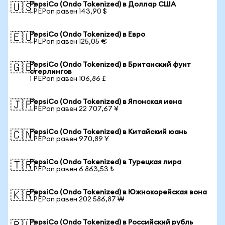
PepsiCo (Ondo Tokenized) в Доллар США
🇺🇸
1 PEPon равен 143,90 $
PepsiCo (Ondo Tokenized) в Евро
🇪🇺
1 PEPon равен 125,05 €
PepsiCo (Ondo Tokenized) в Британский фунт
🇬🇧
стерлингов
1 PEPon равен 106,86 £
PepsiCo (Ondo Tokenized) в Японская иена
🇯🇵
1 PEPon равен 22 707,67 ¥
PepsiCo (Ondo Tokenized) в Китайский юань
🇨🇳
1 PEPon равен 970,89 ¥
PepsiCo (Ondo Tokenized) в Турецкая лира
🇹🇷
1 PEPon равен 6 863,53 ₺
PepsiCo (Ondo Tokenized) в Южнокорейская вона
🇰🇷
1 PEPon равен 202 586,87 ₩
PepsiCo (Ondo Tokenized) в Российский рубль