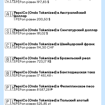
🇨🇦
1 PEPon равен 197,83 $
PepsiCo (Ondo Tokenized) в Австралийский
🇦🇺
доллар
1 PEPon равен 200,50 $
PepsiCo (Ondo Tokenized) в Сингапурский доллар
🇸🇬
1 PEPon равен 181,02 $
PepsiCo (Ondo Tokenized) в Швейцарский франк
🇨🇭
1 PEPon равен 114,30 CHF
PepsiCo (Ondo Tokenized) в Бразильский реал
🇧🇷
1 PEPon равен 723,17 R$
PepsiCo (Ondo Tokenized) в Бангладешская така
🇧🇩
1 PEPon равен 17 451,48 ৳
PepsiCo (Ondo Tokenized) в Филиппинское песо
🇵🇭
1 PEPon равен 8 587,28 ₱
PepsiCo (Ondo Tokenized) в Польский злотый
🇵🇱
1 PEPon равен 525,85 zł