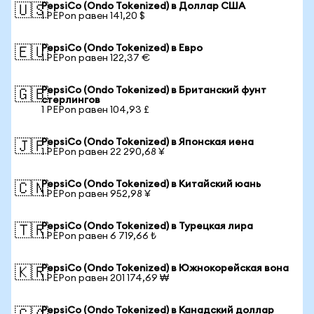
PepsiCo (Ondo Tokenized) в Доллар США
🇺🇸
1 PEPon равен 141,20 $
PepsiCo (Ondo Tokenized) в Евро
🇪🇺
1 PEPon равен 122,37 €
PepsiCo (Ondo Tokenized) в Британский фунт
🇬🇧
стерлингов
1 PEPon равен 104,93 £
PepsiCo (Ondo Tokenized) в Японская иена
🇯🇵
1 PEPon равен 22 290,68 ¥
PepsiCo (Ondo Tokenized) в Китайский юань
🇨🇳
1 PEPon равен 952,98 ¥
PepsiCo (Ondo Tokenized) в Турецкая лира
🇹🇷
1 PEPon равен 6 719,66 ₺
PepsiCo (Ondo Tokenized) в Южнокорейская вона
🇰🇷
1 PEPon равен 201 174,69 ₩
PepsiCo (Ondo Tokenized) в Канадский доллар