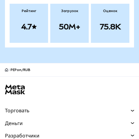
Рейтинг
Загрузок
Оценок
4.7
50M+
75.8K
PEPon/RUB
Нижний колонтитул сайта MetaMask
Торговать
Торговля
Деньги
Swaps
Покупайте
Разработчики