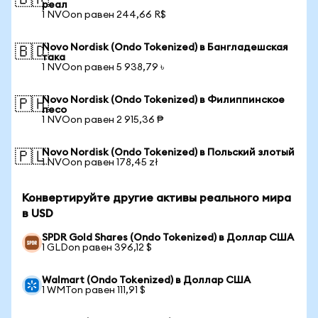
🇧🇷
реал
1 NVOon равен 244,66 R$
Novo Nordisk (Ondo Tokenized) в Бангладешская
🇧🇩
така
1 NVOon равен 5 938,79 ৳
Novo Nordisk (Ondo Tokenized) в Филиппинское
🇵🇭
песо
1 NVOon равен 2 915,36 ₱
Novo Nordisk (Ondo Tokenized) в Польский злотый
🇵🇱
1 NVOon равен 178,45 zł
Конвертируйте другие активы реального мира
в USD
SPDR Gold Shares (Ondo Tokenized) в Доллар США
1 GLDon равен 396,12 $
Walmart (Ondo Tokenized) в Доллар США
1 WMTon равен 111,91 $