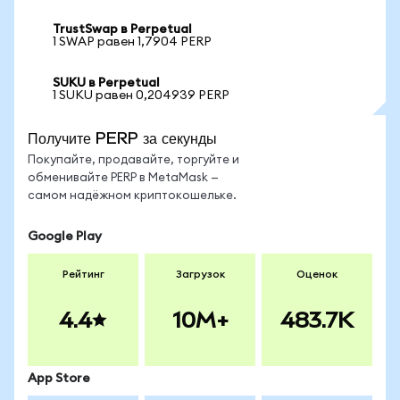
TrustSwap в Perpetual
1 SWAP равен 1,7904 PERP
SUKU в Perpetual
1 SUKU равен 0,204939 PERP
Получите PERP за секунды
Покупайте, продавайте, торгуйте и
обменивайте PERP в MetaMask —
самом надёжном криптокошельке.
Google Play
Рейтинг
Загрузок
Оценок
4.4
10M+
483.7K
App Store