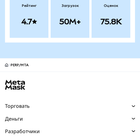
Рейтинг
Загрузок
Оценок
4.7
50M+
75.8K
PERP/MTA
Нижний колонтитул сайта MetaMask
Торговать
Торговля
Деньги
Swaps
Покупайте
Разработчики
Прогнозы
НОВИНКА
Карта
Документация для разработчиков