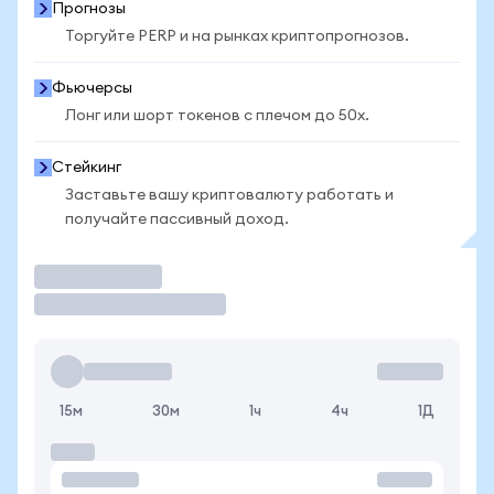
Прогнозы
Торгуйте PERP и на рынках криптопрогнозов.
Фьючерсы
Лонг или шорт токенов с плечом до 50x.
Стейкинг
Заставьте вашу криптовалюту работать и
получайте пассивный доход.
Торговать
15м
30м
1ч
4ч
1Д