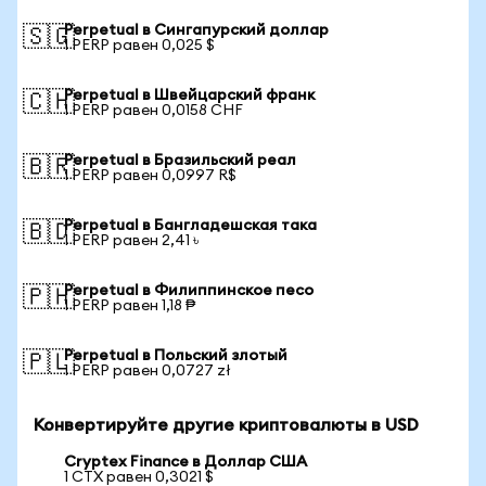
Perpetual в Сингапурский доллар
🇸🇬
1 PERP равен 0,025 $
Perpetual в Швейцарский франк
🇨🇭
1 PERP равен 0,0158 CHF
Perpetual в Бразильский реал
🇧🇷
1 PERP равен 0,0997 R$
Perpetual в Бангладешская така
🇧🇩
1 PERP равен 2,41 ৳
Perpetual в Филиппинское песо
🇵🇭
1 PERP равен 1,18 ₱
Perpetual в Польский злотый
🇵🇱
1 PERP равен 0,0727 zł
Конвертируйте другие криптовалюты в USD
Cryptex Finance в Доллар США
1 CTX равен 0,3021 $