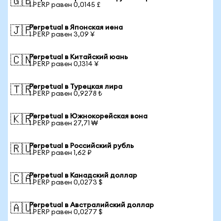
🇬🇧
1 PERP равен 0,0145 £
Perpetual в Японская иена
🇯🇵
1 PERP равен 3,09 ¥
Perpetual в Китайский юань
🇨🇳
1 PERP равен 0,1314 ¥
Perpetual в Турецкая лира
🇹🇷
1 PERP равен 0,9278 ₺
Perpetual в Южнокорейская вона
🇰🇷
1 PERP равен 27,71 ₩
Perpetual в Российский рубль
🇷🇺
1 PERP равен 1,62 ₽
Perpetual в Канадский доллар
🇨🇦
1 PERP равен 0,0273 $
Perpetual в Австралийский доллар
🇦🇺
1 PERP равен 0,0277 $