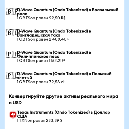
D-Wave Quantum (Ondo Tokenized) в Бразильский
🇧🇷
реал
1 QBTSon равен 99,50 R$
D-Wave Quantum (Ondo Tokenized) в
🇧🇩
Бангладешская така
1 QBTSon равен 2 408,40 ৳
D-Wave Quantum (Ondo Tokenized) в
🇵🇭
Филиппинское песо
1 QBTSon равен 1 182,21 ₱
D-Wave Quantum (Ondo Tokenized) в Польский
🇵🇱
злотый
1 QBTSon равен 72,53 zł
Конвертируйте другие активы реального мира
в USD
Texas Instruments (Ondo Tokenized) в Доллар
США
1 TXNon равен 283,89 $