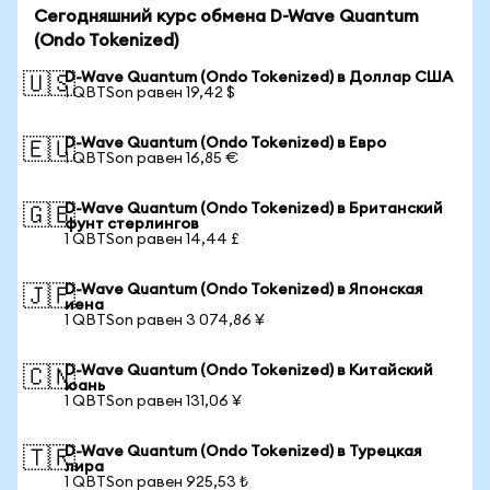
Сегодняшний курс обмена D-Wave Quantum
(Ondo Tokenized)
D-Wave Quantum (Ondo Tokenized) в Доллар США
🇺🇸
1 QBTSon равен 19,42 $
D-Wave Quantum (Ondo Tokenized) в Евро
🇪🇺
1 QBTSon равен 16,85 €
D-Wave Quantum (Ondo Tokenized) в Британский
🇬🇧
фунт стерлингов
1 QBTSon равен 14,44 £
D-Wave Quantum (Ondo Tokenized) в Японская
🇯🇵
иена
1 QBTSon равен 3 074,86 ¥
D-Wave Quantum (Ondo Tokenized) в Китайский
🇨🇳
юань
1 QBTSon равен 131,06 ¥
D-Wave Quantum (Ondo Tokenized) в Турецкая
🇹🇷
лира
1 QBTSon равен 925,53 ₺