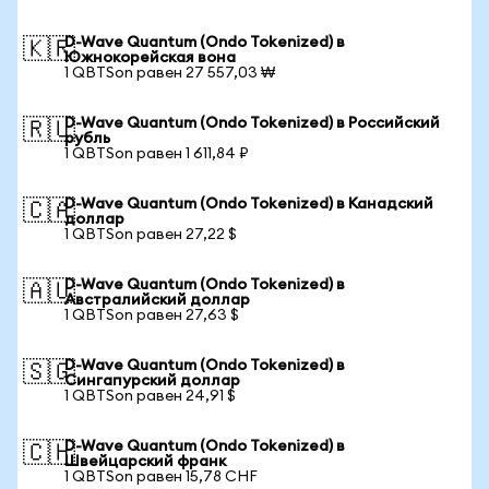
D-Wave Quantum (Ondo Tokenized) в
🇰🇷
Южнокорейская вона
1 QBTSon равен 27 557,03 ₩
D-Wave Quantum (Ondo Tokenized) в Российский
🇷🇺
рубль
1 QBTSon равен 1 611,84 ₽
D-Wave Quantum (Ondo Tokenized) в Канадский
🇨🇦
доллар
1 QBTSon равен 27,22 $
D-Wave Quantum (Ondo Tokenized) в
🇦🇺
Австралийский доллар
1 QBTSon равен 27,63 $
D-Wave Quantum (Ondo Tokenized) в
🇸🇬
Сингапурский доллар
1 QBTSon равен 24,91 $
D-Wave Quantum (Ondo Tokenized) в
🇨🇭
Швейцарский франк
1 QBTSon равен 15,78 CHF