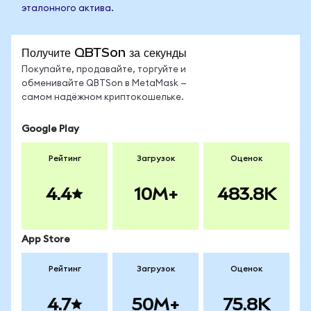
эталонного актива.
Получите QBTSon за секунды
Покупайте, продавайте, торгуйте и
обменивайте QBTSon в MetaMask —
самом надёжном криптокошельке.
Google Play
Рейтинг
Загрузок
Оценок
4.4
10M+
483.8K
App Store
Рейтинг
Загрузок
Оценок
4.7
50M+
75.8K