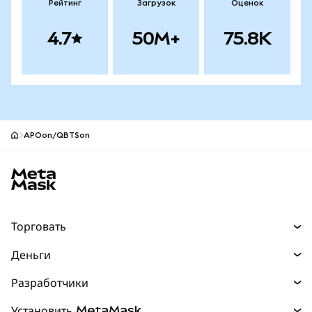
Рейтинг
Загрузок
Оценок
4.7
50M+
75.8K
APOon/QBTSon
Нижний колонтитул сайта MetaMask
Торговать
Торговля
Деньги
Swaps
Покупайте
Разработчики
Прогнозы
НОВИНКА
Карта
Документация для разработчиков
Установить MetaMask