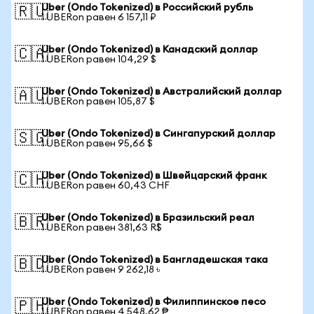
Uber (Ondo Tokenized) в Российский рубль
🇷🇺
1 UBERon равен 6 157,11 ₽
Uber (Ondo Tokenized) в Канадский доллар
🇨🇦
1 UBERon равен 104,29 $
Uber (Ondo Tokenized) в Австралийский доллар
🇦🇺
1 UBERon равен 105,87 $
Uber (Ondo Tokenized) в Сингапурский доллар
🇸🇬
1 UBERon равен 95,66 $
Uber (Ondo Tokenized) в Швейцарский франк
🇨🇭
1 UBERon равен 60,43 CHF
Uber (Ondo Tokenized) в Бразильский реал
🇧🇷
1 UBERon равен 381,63 R$
Uber (Ondo Tokenized) в Бангладешская така
🇧🇩
1 UBERon равен 9 262,18 ৳
Uber (Ondo Tokenized) в Филиппинское песо
🇵🇭
1 UBERon равен 4 548,62 ₱