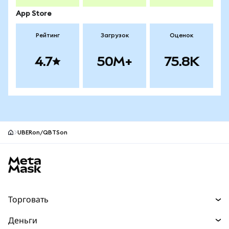
App Store
Рейтинг
Загрузок
Оценок
4.7
50M+
75.8K
UBERon/QBTSon
Нижний колонтитул сайта MetaMask
Торговать
Торговля
Деньги
Swaps