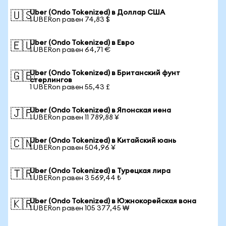
Uber (Ondo Tokenized) в Доллар США
🇺🇸
1 UBERon равен 74,83 $
Uber (Ondo Tokenized) в Евро
🇪🇺
1 UBERon равен 64,71 €
Uber (Ondo Tokenized) в Британский фунт
🇬🇧
стерлингов
1 UBERon равен 55,43 £
Uber (Ondo Tokenized) в Японская иена
🇯🇵
1 UBERon равен 11 789,88 ¥
Uber (Ondo Tokenized) в Китайский юань
🇨🇳
1 UBERon равен 504,96 ¥
Uber (Ondo Tokenized) в Турецкая лира
🇹🇷
1 UBERon равен 3 569,44 ₺
Uber (Ondo Tokenized) в Южнокорейская вона
🇰🇷
1 UBERon равен 105 377,45 ₩