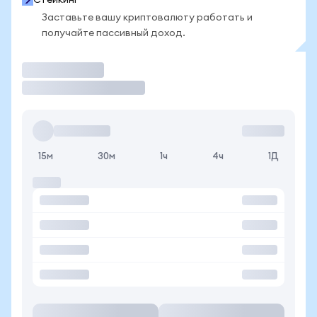
Стейкинг
Заставьте вашу криптовалюту работать и
получайте пассивный доход.
Торговать
15м
30м
1ч
4ч
1Д