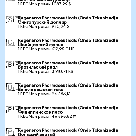
Австралийский доллар
1 REGNon равен 1 087,29 $
Regeneron Pharmaceuticals (Ondo Tokenized) в
🇸🇬
Сингапурский доллар
1 REGNon равен 980,24 $
Regeneron Pharmaceuticals (Ondo Tokenized) в
🇨🇭
Швейцарский франк
1 REGNon равен 619,95 CHF
Regeneron Pharmaceuticals (Ondo Tokenized) в
🇧🇷
Бразильский реал
1 REGNon равен 3 910,71 R$
Regeneron Pharmaceuticals (Ondo Tokenized) в
🇧🇩
Бангладешская така
1 REGNon равен 94 886,13 ৳
Regeneron Pharmaceuticals (Ondo Tokenized) в
🇵🇭
Филиппинское песо
1 REGNon равен 46 595,52 ₱
Regeneron Pharmaceuticals (Ondo Tokenized) в
🇵🇱
Польский злотый