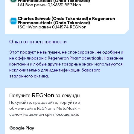
Pharmaceuticals (Ondo Tokenized)
1 ALBon равен 0,168551 REGNon
Charles Schwab (Ondo Tokenized) в Regeneron
Pharmaceuticals (Ondo Tokenized)
1 SCHWon равен 0,141574 REGNon
Отказ от ответственности
Этот продукт не выпущен, не спонсирован, не одобрен и
не аффилирован с Regeneron Pharmaceuticals. Название
компании и любые другие товарные знаки используются
исключительно для идентификации базового
эталонного актива.
Получите REGNon за секунды
Покупайте, продавайте, торгуйте и
обменивайте REGNon в MetaMask —
самом надёжном криптокошельке.
Google Play