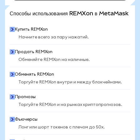
ПОСМОТРЕТЬ БОЛЬШЕ СТАТИСТИКИ
Способы использования REMXon в MetaMask
Купить REMXon
Начните всего за пару нажатий.
Продать REMXon
Обменяйте REMXon на наличные.
Обменять REMXon
Торгуйте REMXon внутри и между блокчейнами.
Прогнозы
Торгуйте REMXon и на рынках криптопрогнозов.
Фьючерсы
Лонг или шорт токенов с плечом до 50x.