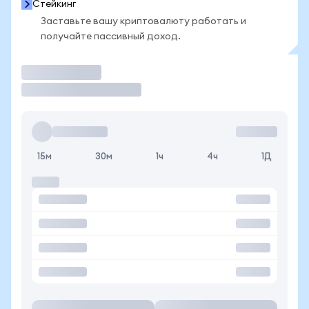
Стейкинг
Заставьте вашу криптовалюту работать и
получайте пассивный доход.
Торговать
15м
30м
1ч
4ч
1Д