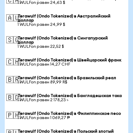
🇨🇦
1 WULFon равен 24,63 $
Terawulf (Ondo Tokenized) в Австралийский
🇦🇺
доллар
1 WULFon равен 24,99 $
Terawulf (Ondo Tokenized) в Сингапурский
🇸🇬
доллар
1 WULFon равен 22,52 $
Terawulf (Ondo Tokenized) в Швейцарский франк
🇨🇭
1 WULFon равен 14,27 CHF
Terawulf (Ondo Tokenized) в Бразильский реал
🇧🇷
1 WULFon равен 89,99 R$
Terawulf (Ondo Tokenized) в Бангладешская така
🇧🇩
1 WULFon равен 2 178,23 ৳
Terawulf (Ondo Tokenized) в Филиппинское песо
🇵🇭
1 WULFon равен 1 069,27 ₱
Terawulf (Ondo Tokenized) в Польский злотый