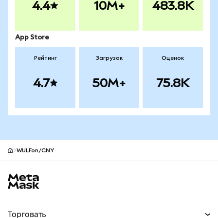
4.4
10M+
483.8K
App Store
Рейтинг
Загрузок
Оценок
4.7
50M+
75.8K
WULFon/CNY
Нижний колонтитул сайта MetaMask
Торговать