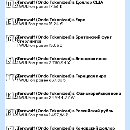
Terawulf (Ondo Tokenized) в Доллар США
🇺🇸
1 WULFon равен 17,56 $
Terawulf (Ondo Tokenized) в Евро
🇪🇺
1 WULFon равен 15,24 €
Terawulf (Ondo Tokenized) в Британский фунт
🇬🇧
стерлингов
1 WULFon равен 13,06 £
Terawulf (Ondo Tokenized) в Японская иена
🇯🇵
1 WULFon равен 2 780,94 ¥
Terawulf (Ondo Tokenized) в Турецкая лира
🇹🇷
1 WULFon равен 837,86 ₺
Terawulf (Ondo Tokenized) в Южнокорейская вона
🇰🇷
1 WULFon равен 24 944,77 ₩
Terawulf (Ondo Tokenized) в Российский рубль
🇷🇺
1 WULFon равен 1 457,86 ₽
Terawulf (Ondo Tokenized) в Канадский доллар