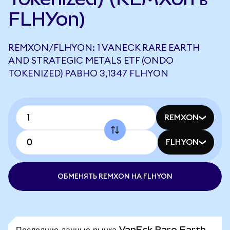
FLHYon)
REMXON/FLHYON: 1 VANECK RARE EARTH
AND STRATEGIC METALS ETF (ONDO
TOKENIZED) РАВНО 3,1347 FLHYON
REMXON
FLHYON
ОБМЕНЯТЬ REMXON НА FLHYON
Последние данные рынка VanEck Rare Earth