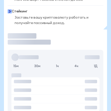
Стейкинг
Заставьте вашу криптовалюту работать и
получайте пассивный доход.
Торговать
15м
30м
1ч
4ч
1Д