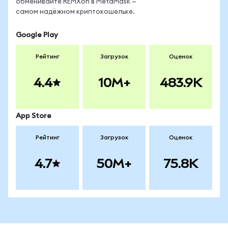
обменивайте REMXon в MetaMask —
самом надёжном криптокошельке.
Google Play
Рейтинг
Загрузок
Оценок
4.4
10M+
483.9K
App Store
Рейтинг
Загрузок
Оценок
4.7
50M+
75.8K