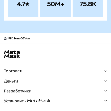
4.7
50M+
75.8K
RIOTon/GEVon
Нижний колонтитул сайта MetaMask
Торговать
Торговля
Деньги
Swaps
Покупайте
Разработчики
Прогнозы
НОВИНКА
Карта
Документация для разработчиков
Установить MetaMask
Перпы
НОВИНКА
mUSD
НОВИНКА
Инфопанель
Защита транзакций