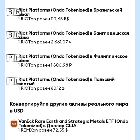
Riot Platforms (Ondo Tokenized) в Бразильский
🇧🇷
реал
1 RIOTon равен 110,65 R$
Riot Platforms (Ondo Tokenized) в Бангладешская
🇧🇩
така
1 RIOTon равен 2 661,07 ৳
Riot Platforms (Ondo Tokenized) в Филиппинское
🇵🇭
песо
1 RIOTon равен 1 306,98 ₱
Riot Platforms (Ondo Tokenized) в Польский
🇵🇱
злотый
1 RIOTon равен 80,12 zł
Конвертируйте другие активы реального мира
в USD
VanEck Rare Earth and Strategic Metals ETF (Ondo
Tokenized) в Доллар США
1 REMXon равен 72,55 $