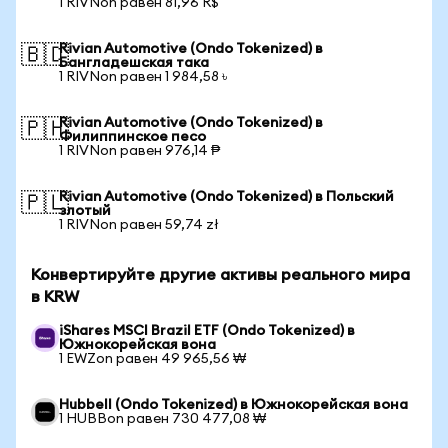
1 RIVNon равен 81,96 R$
Rivian Automotive (Ondo Tokenized) в
🇧🇩
Бангладешская така
1 RIVNon равен 1 984,58 ৳
Rivian Automotive (Ondo Tokenized) в
🇵🇭
Филиппинское песо
1 RIVNon равен 976,14 ₱
Rivian Automotive (Ondo Tokenized) в Польский
🇵🇱
злотый
1 RIVNon равен 59,74 zł
Конвертируйте другие активы реального мира
в KRW
iShares MSCI Brazil ETF (Ondo Tokenized) в
Южнокорейская вона
1 EWZon равен 49 965,56 ₩
Hubbell (Ondo Tokenized) в Южнокорейская вона
1 HUBBon равен 730 477,08 ₩