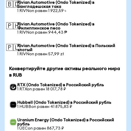
Rivian Automotive (Ondo Tokenized) в
🇧🇩
Бангладешская така
1 RIVNon равен 1 922,59 ৳
Rivian Automotive (Ondo Tokenized) в
🇵🇭
Филиппинское песо
1 RIVNon равен 944,43 ₱
Rivian Automotive (Ondo Tokenized) в Польский
🇵🇱
злотый
1 RIVNon равен 57,99 zł
Конвертируйте другие активы реального мира
в RUB
RTX (Ondo Tokenized) в Российский рубль
1 RTXon равен 18 017,78 ₽
Hubbell (Ondo Tokenized) в Российский рубль
1 HUBBon равен 41 875,83 ₽
Uranium Energy (Ondo Tokenized) в Российский
рубль
1 UECon равен 867,73 ₽