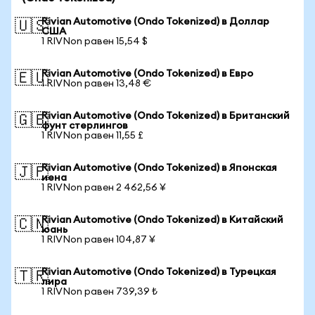
Rivian Automotive (Ondo Tokenized) в Доллар
🇺🇸
США
1 RIVNon равен 15,54 $
Rivian Automotive (Ondo Tokenized) в Евро
🇪🇺
1 RIVNon равен 13,48 €
Rivian Automotive (Ondo Tokenized) в Британский
🇬🇧
фунт стерлингов
1 RIVNon равен 11,55 £
Rivian Automotive (Ondo Tokenized) в Японская
🇯🇵
иена
1 RIVNon равен 2 462,56 ¥
Rivian Automotive (Ondo Tokenized) в Китайский
🇨🇳
юань
1 RIVNon равен 104,87 ¥
Rivian Automotive (Ondo Tokenized) в Турецкая
🇹🇷
лира
1 RIVNon равен 739,39 ₺