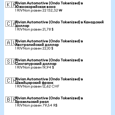
Rivian Automotive (Ondo Tokenized) в
🇰🇷
Южнокорейская вона
1 RIVNon равен 22 132,32 ₩
Rivian Automotive (Ondo Tokenized) в Канадский
🇨🇦
доллар
1 RIVNon равен 21,78 $
Rivian Automotive (Ondo Tokenized) в
🇦🇺
Австралийский доллар
1 RIVNon равен 22,10 $
Rivian Automotive (Ondo Tokenized) в
🇸🇬
Сингапурский доллар
1 RIVNon равен 19,94 $
Rivian Automotive (Ondo Tokenized) в
🇨🇭
Швейцарский франк
1 RIVNon равен 12,62 CHF
Rivian Automotive (Ondo Tokenized) в
🇧🇷
Бразильский реал
1 RIVNon равен 79,54 R$