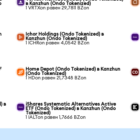
o
в Kanzhun (Ondo Tokenized)
1 VRTXon равен 29,7811 BZon
n
Ichor Holdings (Ondo Tokenized) в
Kanzhun (Ondo Tokenized)
1 ICHRon равен 4,0542 BZon
F
Home Depot (Ondo Tokenized) в Kanzhun
(Ondo Tokenized)
1 HDon равен 21,7348 BZon
) в
iShares Systematic Alternatives Active
ETF (Ondo Tokenized) в Kanzhun (Ondo
Tokenized)
1 IALTon равен 1,7666 BZon