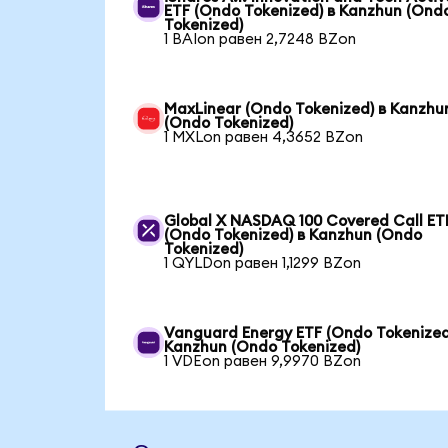
ETF (Ondo Tokenized) в Kanzhun (Ond
Tokenized)
1 BAIon равен 2,7248 BZon
MaxLinear (Ondo Tokenized) в Kanzhu
(Ondo Tokenized)
1 MXLon равен 4,3652 BZon
Global X NASDAQ 100 Covered Call ET
(Ondo Tokenized) в Kanzhun (Ondo
Tokenized)
1 QYLDon равен 1,1299 BZon
Vanguard Energy ETF (Ondo Tokenized
Kanzhun (Ondo Tokenized)
1 VDEon равен 9,9970 BZon