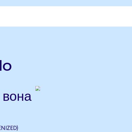
do
 вона
NIZED)