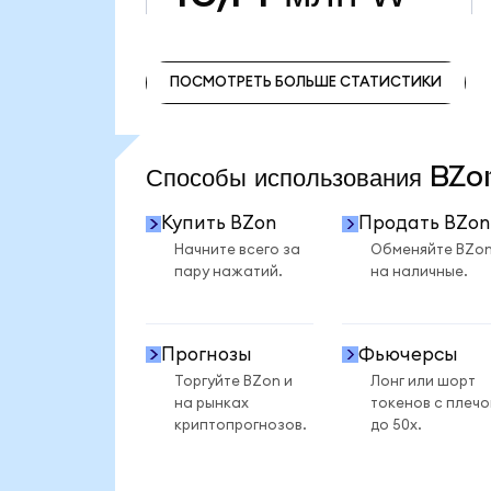
ПОСМОТРЕТЬ БОЛЬШЕ СТАТИСТИКИ
ПОСМОТРЕТЬ БОЛЬШЕ СТАТИСТИКИ
Способы использования BZ
Купить BZon
Продать BZon
Начните всего за
Обменяйте BZo
пару нажатий.
на наличные.
Прогнозы
Фьючерсы
Торгуйте BZon и
Лонг или шорт
на рынках
токенов с плеч
криптопрогнозов.
до 50x.