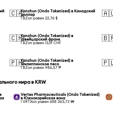
кий
Kanzhun (Ondo Tokenized) в Канадский
🇨🇦
🇦
доллар
1 BZon равен 22,76 $
Kanzhun (Ondo Tokenized) в
🇨🇭
🇧
Швейцарский франк
1 BZon равен 13,19 CHF
Kanzhun (Ondo Tokenized) в
🇵🇭
🇵
Филиппинское песо
1 BZon равен 986,57 ₱
ального мира в KRW
e
Vertex Pharmaceuticals (Ondo Tokenized)
ая
в Южнокорейская вона
1 VRTXon равен 688 363,72 ₩