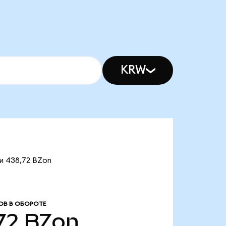
KRW
ии 438,72 BZon
ОВ В ОБОРОТЕ
72
BZon