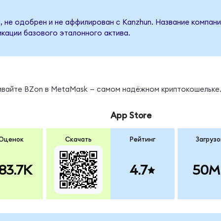
, не одобрен и не аффилирован с Kanzhun. Название компани
кации базового эталонного актива.
нивайте BZon в MetaMask — самом надёжном криптокошельке
App Store
Оценок
Скачать
Рейтинг
Загрузо
83.7K
4.7
50M