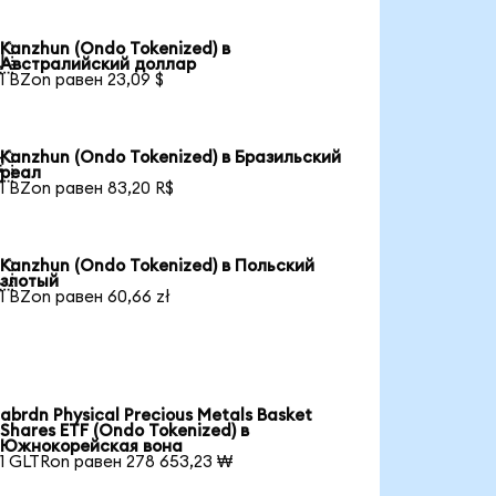
Kanzhun (Ondo Tokenized) в

Австралийский доллар
1 BZon равен 23,09 $
Kanzhun (Ondo Tokenized) в Бразильский

реал
1 BZon равен 83,20 R$
Kanzhun (Ondo Tokenized) в Польский

злотый
1 BZon равен 60,66 zł
abrdn Physical Precious Metals Basket
Shares ETF (Ondo Tokenized) в
Южнокорейская вона
1 GLTRon равен 278 653,23 ₩