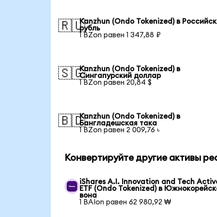
Kanzhun (Ondo Tokenized) в Российс
🇷🇺
рубль
1 BZon равен 1 347,88 ₽
Kanzhun (Ondo Tokenized) в
🇸🇬
Сингапурский доллар
1 BZon равен 20,84 $
Kanzhun (Ondo Tokenized) в
🇧🇩
Бангладешская така
1 BZon равен 2 009,76 ৳
Конвертируйте другие активы ре
iShares A.I. Innovation and Tech Activ
ETF (Ondo Tokenized) в Южнокорейск
вона
1 BAIon равен 62 980,92 ₩