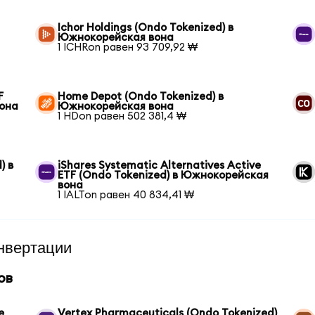
Ichor Holdings (Ondo Tokenized) в
Южнокорейская вона
1 ICHRon равен 93 709,92 ₩
F
Home Depot (Ondo Tokenized) в
вона
Южнокорейская вона
1 HDon равен 502 381,4 ₩
) в
iShares Systematic Alternatives Active
ETF (Ondo Tokenized) в Южнокорейская
вона
1 IALTon равен 40 834,41 ₩
нвертации
ов
e
Vertex Pharmaceuticals (Ondo Tokenized)