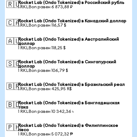
Rocket Lab (Ondo Tokenized) в Российский рубль
🇷🇺
1 RKLBon равен 6 873,88 ₽
Rocket Lab (Ondo Tokenized) в Канадский доллар
🇨🇦
1 RKLBon равен 116,57 $
Rocket Lab (Ondo Tokenized) в Австралийский
🇦🇺
доллар
1 RKLBon равен 118,25 $
Rocket Lab (Ondo Tokenized) в Сингапурский
🇸🇬
доллар
1 RKLBon равен 106,79 $
Rocket Lab (Ondo Tokenized) в Бразильский реал
🇧🇷
1 RKLBon равен 425,95 R$
Rocket Lab (Ondo Tokenized) в Бангладешская
🇧🇩
така
1 RKLBon равен 10 342,36 ৳
Rocket Lab (Ondo Tokenized) в Филиппинское
🇵🇭
песо
1 RKLBon равен 5 072,32 ₱