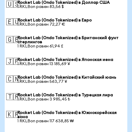
Rocket Lab (Ondo Tokenized) в Доллар США
🇺🇸
1 RKLBon равен 83,56 $
Rocket Lab (Ondo Tokenized) в Евро
🇪🇺
1 RKLBon равен 72,27 €
Rocket Lab (Ondo Tokenized) в Британский фунт
🇬🇧
стерлингов
1 RKLBon равен 61,94 £
Rocket Lab (Ondo Tokenized) в Японская иена
🇯🇵
1 RKLBon равен 13 185,69 ¥
Rocket Lab (Ondo Tokenized) в Китайский юань
🇨🇳
1 RKLBon равен 563,77 ¥
Rocket Lab (Ondo Tokenized) в Турецкая лира
🇹🇷
1 RKLBon равен 3 985,45 ₺
Rocket Lab (Ondo Tokenized) в Южнокорейская
🇰🇷
вона
1 RKLBon равен 117 638,85 ₩