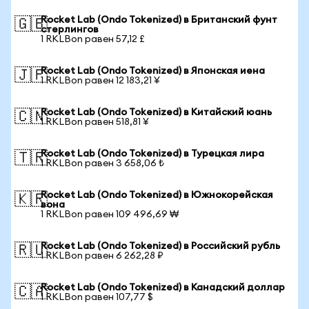
Rocket Lab (Ondo Tokenized) в Британский фунт
🇬🇧
стерлингов
1 RKLBon равен 57,12 £
Rocket Lab (Ondo Tokenized) в Японская иена
🇯🇵
1 RKLBon равен 12 183,21 ¥
Rocket Lab (Ondo Tokenized) в Китайский юань
🇨🇳
1 RKLBon равен 518,81 ¥
Rocket Lab (Ondo Tokenized) в Турецкая лира
🇹🇷
1 RKLBon равен 3 658,06 ₺
Rocket Lab (Ondo Tokenized) в Южнокорейская
🇰🇷
вона
1 RKLBon равен 109 496,69 ₩
Rocket Lab (Ondo Tokenized) в Российский рубль
🇷🇺
1 RKLBon равен 6 262,28 ₽
Rocket Lab (Ondo Tokenized) в Канадский доллар
🇨🇦
1 RKLBon равен 107,77 $