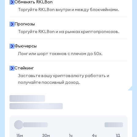
Обменять RKLBon
Торгуйте RKLBon внутри и между блокчейнами.
Прогнозы
Торгуйте RKLBon и на рынках криптопрогнозов.
Фьючерсы
Лонг или шорт токенов с плечом до 50x.
Стейкинг
Заставьте вашу криптовалюту работать и
получайте пассивный доход.
Торговать
15м
30м
1ч
4ч
1Д