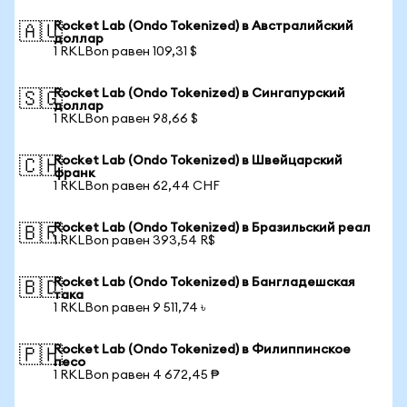
Rocket Lab (Ondo Tokenized) в Австралийский
🇦🇺
доллар
1 RKLBon равен 109,31 $
Rocket Lab (Ondo Tokenized) в Сингапурский
🇸🇬
доллар
1 RKLBon равен 98,66 $
Rocket Lab (Ondo Tokenized) в Швейцарский
🇨🇭
франк
1 RKLBon равен 62,44 CHF
Rocket Lab (Ondo Tokenized) в Бразильский реал
🇧🇷
1 RKLBon равен 393,54 R$
Rocket Lab (Ondo Tokenized) в Бангладешская
🇧🇩
така
1 RKLBon равен 9 511,74 ৳
Rocket Lab (Ondo Tokenized) в Филиппинское
🇵🇭
песо
1 RKLBon равен 4 672,45 ₱