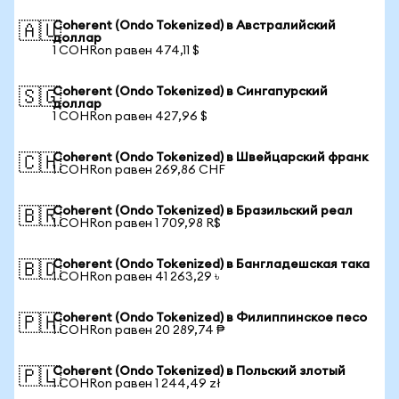
Coherent (Ondo Tokenized) в Австралийский
🇦🇺
доллар
1 COHRon равен 474,11 $
Coherent (Ondo Tokenized) в Сингапурский
🇸🇬
доллар
1 COHRon равен 427,96 $
Coherent (Ondo Tokenized) в Швейцарский франк
🇨🇭
1 COHRon равен 269,86 CHF
Coherent (Ondo Tokenized) в Бразильский реал
🇧🇷
1 COHRon равен 1 709,98 R$
Coherent (Ondo Tokenized) в Бангладешская така
🇧🇩
1 COHRon равен 41 263,29 ৳
Coherent (Ondo Tokenized) в Филиппинское песо
🇵🇭
1 COHRon равен 20 289,74 ₱
Coherent (Ondo Tokenized) в Польский злотый
🇵🇱
1 COHRon равен 1 244,49 zł