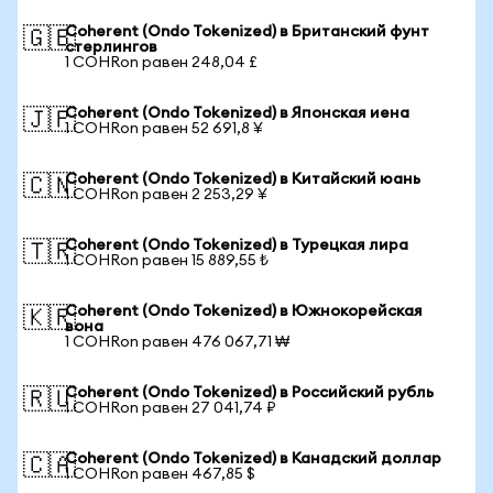
Coherent (Ondo Tokenized) в Британский фунт
🇬🇧
стерлингов
1 COHRon равен 248,04 £
Coherent (Ondo Tokenized) в Японская иена
🇯🇵
1 COHRon равен 52 691,8 ¥
Coherent (Ondo Tokenized) в Китайский юань
🇨🇳
1 COHRon равен 2 253,29 ¥
Coherent (Ondo Tokenized) в Турецкая лира
🇹🇷
1 COHRon равен 15 889,55 ₺
Coherent (Ondo Tokenized) в Южнокорейская
🇰🇷
вона
1 COHRon равен 476 067,71 ₩
Coherent (Ondo Tokenized) в Российский рубль
🇷🇺
1 COHRon равен 27 041,74 ₽
Coherent (Ondo Tokenized) в Канадский доллар
🇨🇦
1 COHRon равен 467,85 $