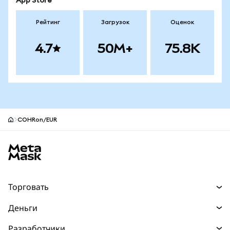
App Store
Рейтинг
Загрузок
Оценок
4.7
50M+
75.8K
COHRon/EUR
Нижний колонтитул сайта MetaMask
Торговать
Торговля
Деньги
Swaps
Покупайте
Разработчики