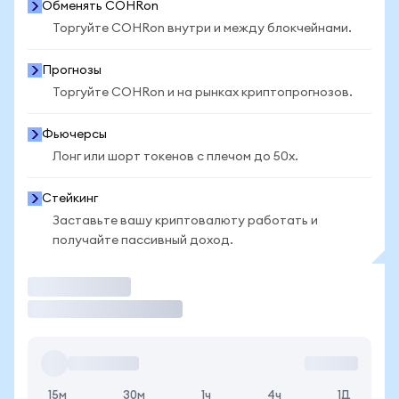
Обменять COHRon
Торгуйте COHRon внутри и между блокчейнами.
Прогнозы
Торгуйте COHRon и на рынках криптопрогнозов.
Фьючерсы
Лонг или шорт токенов с плечом до 50x.
Стейкинг
Заставьте вашу криптовалюту работать и
получайте пассивный доход.
Торговать
15м
30м
1ч
4ч
1Д