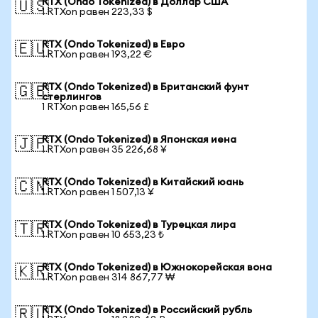
RTX (Ondo Tokenized) в Доллар США
🇺🇸
1 RTXon равен 223,33 $
RTX (Ondo Tokenized) в Евро
🇪🇺
1 RTXon равен 193,22 €
RTX (Ondo Tokenized) в Британский фунт
🇬🇧
стерлингов
1 RTXon равен 165,56 £
RTX (Ondo Tokenized) в Японская иена
🇯🇵
1 RTXon равен 35 226,68 ¥
RTX (Ondo Tokenized) в Китайский юань
🇨🇳
1 RTXon равен 1 507,13 ¥
RTX (Ondo Tokenized) в Турецкая лира
🇹🇷
1 RTXon равен 10 653,23 ₺
RTX (Ondo Tokenized) в Южнокорейская вона
🇰🇷
1 RTXon равен 314 867,77 ₩
RTX (Ondo Tokenized) в Российский рубль
🇷🇺