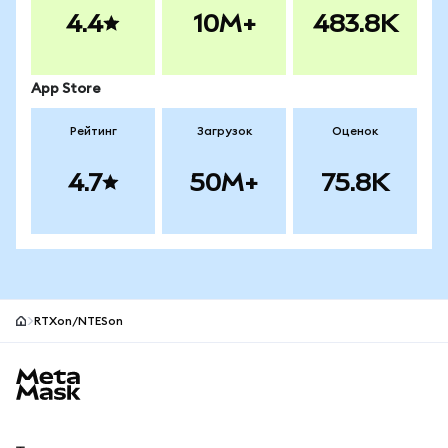
4.4
10M+
483.8K
App Store
Рейтинг
Загрузок
Оценок
4.7
50M+
75.8K
RTXon/NTESon
Нижний колонтитул сайта MetaMask