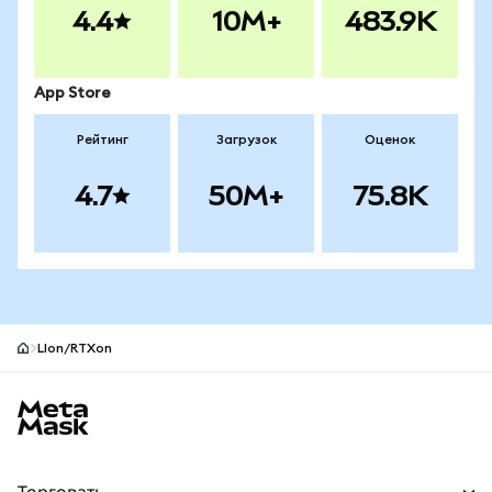
4.4
10M+
483.9K
App Store
Рейтинг
Загрузок
Оценок
4.7
50M+
75.8K
LIon/RTXon
Нижний колонтитул сайта MetaMask
Торговать