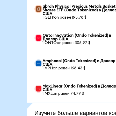
abrdn Physical Precious Metals Basket
Shares ETF (Ondo Tokenized) в Долла
США
1 GLTRon равен 195,78 $
Onto Innovation (Ondo Tokenized) в
Доллар США
1 ONTOon равен 308,97 $
Amphenol (Ondo Tokenized) в Доллар
США
1 APHon равен 168,43 $
MaxLinear (Ondo Tokenized) в Долла
США
1 MXLon равен 74,79 $
Изучите больше вариантов ко