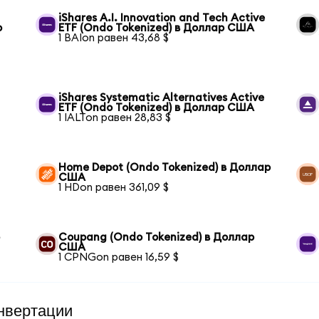
iShares A.I. Innovation and Tech Active
р
ETF (Ondo Tokenized) в Доллар США
1 BAIon равен 43,68 $
iShares Systematic Alternatives Active
ETF (Ondo Tokenized) в Доллар США
1 IALTon равен 28,83 $
Home Depot (Ondo Tokenized) в Доллар
США
1 HDon равен 361,09 $
р
Coupang (Ondo Tokenized) в Доллар
США
1 CPNGon равен 16,59 $
нвертации