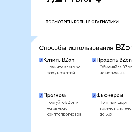
ПОСМОТРЕТЬ БОЛЬШЕ СТАТИСТИКИ
ПОСМОТРЕТЬ БОЛЬШЕ СТАТИСТИКИ
Способы использования BZ
Купить BZon
Продать BZon
Начните всего за
Обменяйте BZo
пару нажатий.
на наличные.
Прогнозы
Фьючерсы
Торгуйте BZon и
Лонг или шорт
на рынках
токенов с плеч
криптопрогнозов.
до 50x.