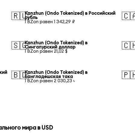
Kanzhun (Ondo Tokenized) в Российский
🇷🇺
🇨
рубль
1 BZon равен 1 342,29 ₽
Kanzhun (Ondo Tokenized) в
🇸🇬
🇨
Сингапурский доллар
1 BZon равен 21,02 $
кий
Kanzhun (Ondo Tokenized) в
🇧🇩
🇵
Бангладешская така
1 BZon равен 2 030,23 ৳
й
ального мира в USD