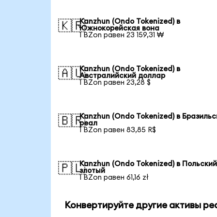
Kanzhun (Ondo Tokenized) в
🇰🇷
Южнокорейская вона
1 BZon равен 23 159,31 ₩
Kanzhun (Ondo Tokenized) в
🇦🇺
Австралийский доллар
1 BZon равен 23,28 $
Kanzhun (Ondo Tokenized) в Бразильс
🇧🇷
реал
1 BZon равен 83,85 R$
Kanzhun (Ondo Tokenized) в Польски
🇵🇱
злотый
1 BZon равен 61,16 zł
Конвертируйте другие активы ре