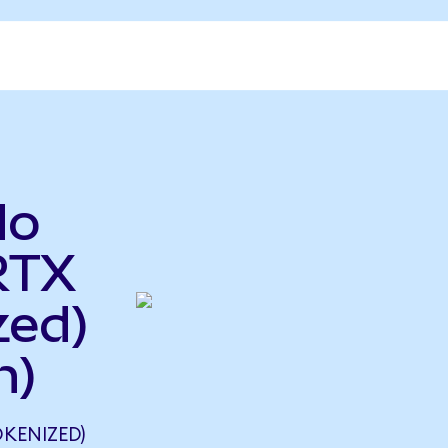
do
RTX
zed)
n)
KENIZED)