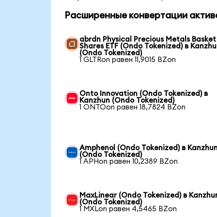
Расширенные конвертации актив
abrdn Physical Precious Metals Basket
Shares ETF (Ondo Tokenized) в Kanzh
(Ondo Tokenized)
1 GLTRon равен 11,9015 BZon
Onto Innovation (Ondo Tokenized) в
Kanzhun (Ondo Tokenized)
1 ONTOon равен 18,7824 BZon
Amphenol (Ondo Tokenized) в Kanzhu
(Ondo Tokenized)
1 APHon равен 10,2389 BZon
MaxLinear (Ondo Tokenized) в Kanzhu
(Ondo Tokenized)
1 MXLon равен 4,5465 BZon