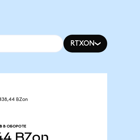
RTXON
 438,44 BZon
В В ОБОРОТЕ
44
BZon