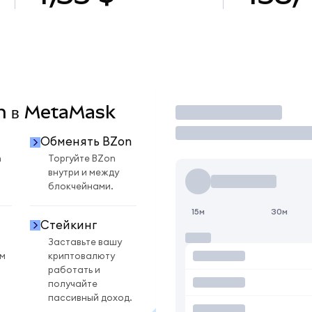
on в MetaMask
Торговать
Обменять BZon
n
Торгуйте BZon
внутри и между
блокчейнами.
15м
30м
Стейкинг
Заставьте вашу
ом
криптовалюту
работать и
получайте
пассивный доход.