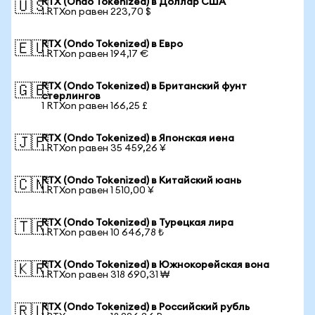
RTX (Ondo Tokenized) в Доллар США
🇺🇸
1 RTXon равен 223,70 $
RTX (Ondo Tokenized) в Евро
🇪🇺
1 RTXon равен 194,17 €
RTX (Ondo Tokenized) в Британский фунт
🇬🇧
стерлингов
1 RTXon равен 166,25 £
RTX (Ondo Tokenized) в Японская иена
🇯🇵
1 RTXon равен 35 459,26 ¥
RTX (Ondo Tokenized) в Китайский юань
🇨🇳
1 RTXon равен 1 510,00 ¥
RTX (Ondo Tokenized) в Турецкая лира
🇹🇷
1 RTXon равен 10 646,78 ₺
RTX (Ondo Tokenized) в Южнокорейская вона
🇰🇷
1 RTXon равен 318 690,31 ₩
RTX (Ondo Tokenized) в Российский рубль
🇷🇺