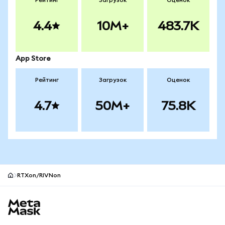
Рейтинг
Загрузок
Оценок
4.4
10M+
483.7K
App Store
Рейтинг
Загрузок
Оценок
4.7
50M+
75.8K
RTXon/RIVNon
Нижний колонтитул сайта MetaMask