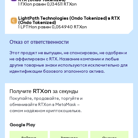
RTX (Ondo Tokenized)
1 FXIon равен 0,134511 RTXon
LightPath Technologies (Ondo Tokenized) в RTX
(Ondo Tokenized)
1 LPTHon равен 0,054940 RTXon
Отказ от ответственности
Этот продукт не выпущен, не спонсирован, не одобрен и
не аффилирован с RTX. Название компании и любые
другие товарные знаки используются исключительно для
идентификации базового эталонного актива.
Получите RTXon за секунды
Покупайте, продавайте, торгуйте и
обменивайте RTXon в MetaMask —
самом надёжном криптокошельке.
Google Play