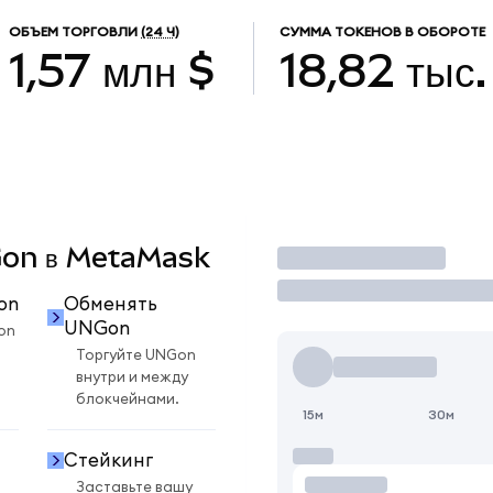
ОБЪЕМ ТОРГОВЛИ
(24 Ч)
СУММА ТОКЕНОВ В ОБОРОТЕ
1,57 млн $
18,82 тыс.
NGon в MetaMask
Торговать
on
Обменять
UNGon
on
Торгуйте UNGon
внутри и между
блокчейнами.
15м
30м
Стейкинг
Заставьте вашу