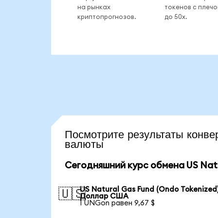
на рынках
токенов с плеч
криптопрогнозов.
до 50x.
Посмотрите результаты кон
валюты
Сегодняшний курс обмена US Natur
US Natural Gas Fund (Ondo Tokenized)
🇺🇸
Доллар США
1 UNGon равен 9,67 $