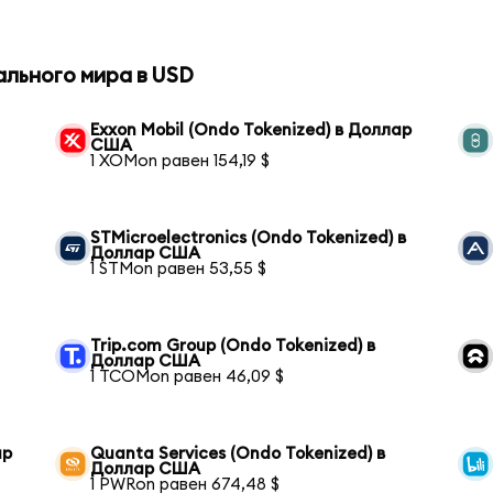
ального мира в USD
Exxon Mobil (Ondo Tokenized) в Доллар
США
1 XOMon равен 154,19 $
STMicroelectronics (Ondo Tokenized) в
Доллар США
1 STMon равен 53,55 $
Trip.com Group (Ondo Tokenized) в
Доллар США
1 TCOMon равен 46,09 $
ар
Quanta Services (Ondo Tokenized) в
Доллар США
1 PWRon равен 674,48 $