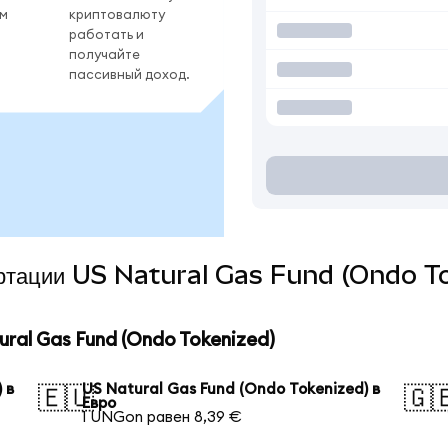
ом
криптовалюту
работать и
получайте
пассивный доход.
вертации US Natural Gas Fund (Ondo T
al Gas Fund (Ondo Tokenized)
 в
US Natural Gas Fund (Ondo Tokenized) в
🇪🇺
🇬
Евро
1 UNGon равен 8,39 €