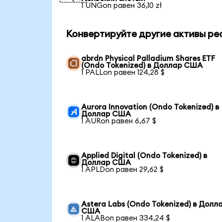
1 UNGon равен 36,10 zł
Конвертируйте другие активы ре
abrdn Physical Palladium Shares ETF
(Ondo Tokenized) в Доллар США
1 PALLon равен 124,28 $
Aurora Innovation (Ondo Tokenized) в
Доллар США
1 AURon равен 6,67 $
Applied Digital (Ondo Tokenized) в
Доллар США
1 APLDon равен 29,62 $
Astera Labs (Ondo Tokenized) в Долл
США
1 ALABon равен 334,24 $