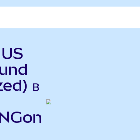
 US
Fund
ed) в
UNGon