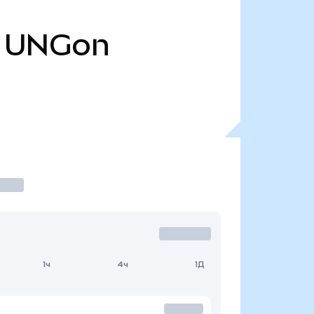
UNGon
1ч
4ч
1Д