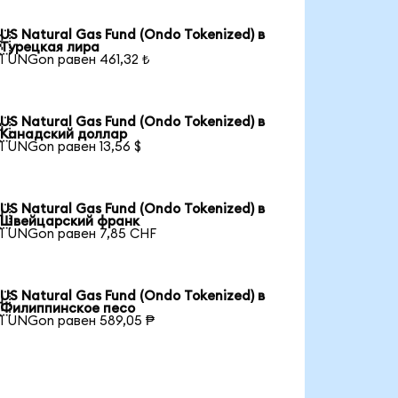
US Natural Gas Fund (Ondo Tokenized) в

Турецкая лира
1 UNGon равен 461,32 ₺
US Natural Gas Fund (Ondo Tokenized) в

Канадский доллар
1 UNGon равен 13,56 $
US Natural Gas Fund (Ondo Tokenized) в

Швейцарский франк
1 UNGon равен 7,85 CHF
US Natural Gas Fund (Ondo Tokenized) в

Филиппинское песо
1 UNGon равен 589,05 ₱