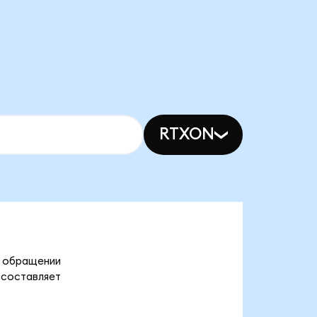
RTXON
в обращении
 составляет