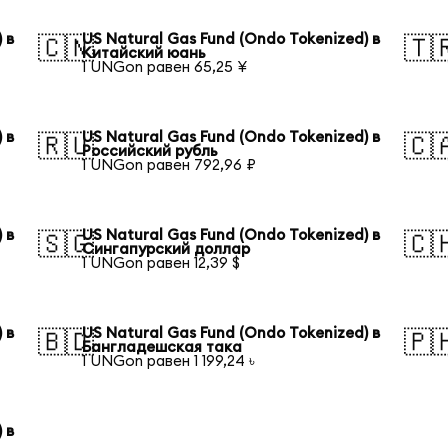
 в
US Natural Gas Fund (Ondo Tokenized) в
🇨🇳
🇹
Китайский юань
1 UNGon равен 65,25 ¥
 в
US Natural Gas Fund (Ondo Tokenized) в
🇷🇺
🇨
Российский рубль
1 UNGon равен 792,96 ₽
 в
US Natural Gas Fund (Ondo Tokenized) в
🇸🇬
🇨
Сингапурский доллар
1 UNGon равен 12,39 $
 в
US Natural Gas Fund (Ondo Tokenized) в
🇧🇩
🇵
Бангладешская така
1 UNGon равен 1 199,24 ৳
 в