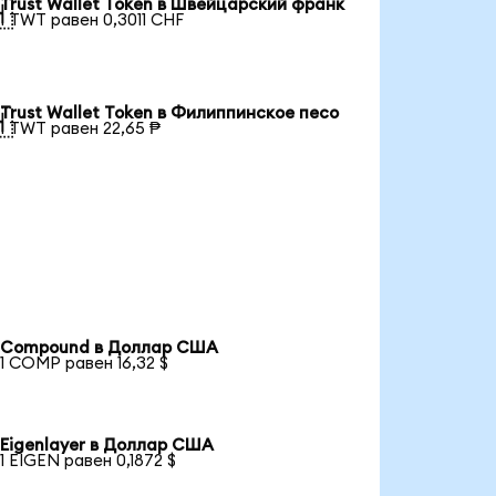
Trust Wallet Token в Швейцарский франк

1 TWT равен 0,3011 CHF
Trust Wallet Token в Филиппинское песо

1 TWT равен 22,65 ₱
Compound в Доллар США
1 COMP равен 16,32 $
Eigenlayer в Доллар США
1 EIGEN равен 0,1872 $