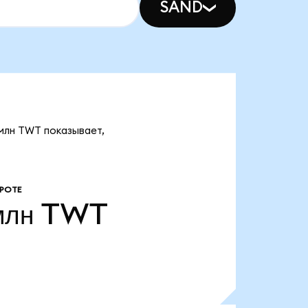
SAND
 млн TWT показывает,
РОТЕ
млн
TWT