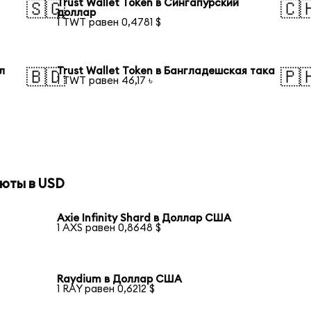
Trust Wallet Token в Сингапурский
🇸🇬
🇨
доллар
1 TWT равен 0,4781 $
л
Trust Wallet Token в Бангладешская така
🇧🇩
🇵
1 TWT равен 46,17 ৳
юты в USD
Axie Infinity Shard в Доллар США
1 AXS равен 0,8648 $
Raydium в Доллар США
1 RAY равен 0,6212 $