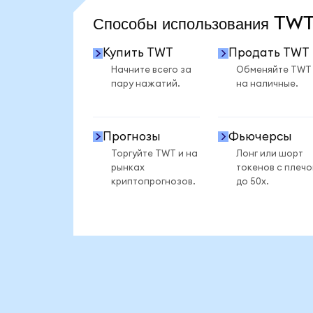
Способы использования T
Купить TWT
Продать TWT
Начните всего за
Обменяйте TWT
пару нажатий.
на наличные.
Прогнозы
Фьючерсы
Торгуйте TWT и на
Лонг или шорт
рынках
токенов с плеч
криптопрогнозов.
до 50x.