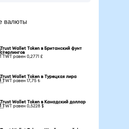
е валюты
Trust Wallet Token в Британский фунт

стерлингов
1 TWT равен 0,2771 £
Trust Wallet Token в Турецкая лира

1 TWT равен 17,75 ₺
Trust Wallet Token в Канадский доллар

1 TWT равен 0,5228 $