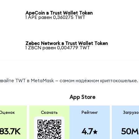
ApeCoin в Trust Wallet Token
1 APE равен 0,360275 TWT
Zebec Network в Trust Wallet Token
1 ZBCN равен 0,004779 TWT
нивайте TWT в MetaMask — самом надёжном криптокошельке.
App Store
Оценок
Скачать
Рейтинг
Загрузо
83.7K
4.7
50M