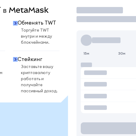
WT в MetaMask
Торговать
Обменять TWT
Торгуйте TWT
внутри и между
блокчейнами.
15м
30м
Стейкинг
Заставьте вашу
ом
криптовалюту
работать и
получайте
пассивный доход.