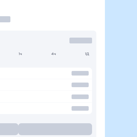
1ч
4ч
1Д