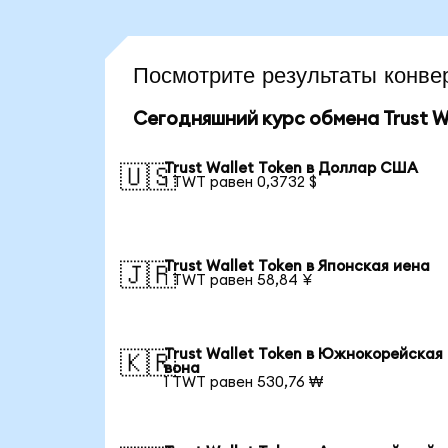
Посмотрите результаты конв
Сегодняшний курс обмена Trust Wa
Trust Wallet Token в Доллар США
🇺🇸
1 TWT равен 0,3732 $
Trust Wallet Token в Японская иена
🇯🇵
1 TWT равен 58,84 ¥
Trust Wallet Token в Южнокорейская
🇰🇷
вона
1 TWT равен 530,76 ₩