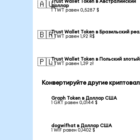
Trust Wallet Token в Австралийский
🇦🇺
доллар
1 TWT равен 0,5287 $
Trust Wallet Token в Бразильский реа
🇧🇷
1 TWT равен 1,92 R$
Trust Wallet Token в Польский злотый
🇵🇱
1 TWT равен 1,39 zł
Конвертируйте другие криптовал
Graph Token в Доллар США
1 GRT равен 0,0144 $
dogwifhat в Доллар США
1 WIF равен 0,1402 $