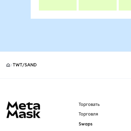
TWT/SAND
Нижний колонтитул сайта MetaMask
Торговать
Торговля
Swaps