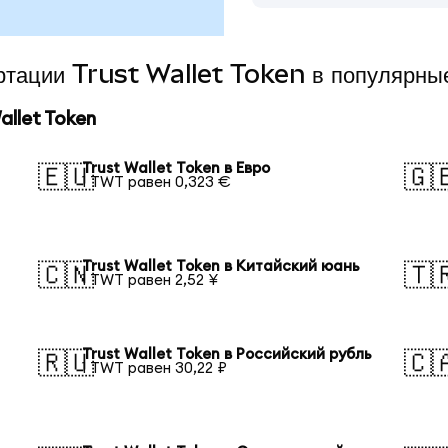
ертации Trust Wallet Token в популярны
llet Token
Trust Wallet Token в Евро
🇪🇺
🇬
1 TWT равен 0,323 €
Trust Wallet Token в Китайский юань
🇨🇳
🇹
1 TWT равен 2,52 ¥
Trust Wallet Token в Российский рубль
🇷🇺
🇨
1 TWT равен 30,22 ₽