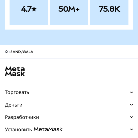
4.7
50M+
75.8K
SAND/GALA
Нижний колонтитул сайта MetaMask
Торговать
Торговля
Деньги
Swaps
Покупайте
Разработчики
Прогнозы
НОВИНКА
Карта
Документация для разработчиков
Установить MetaMask
Перпы
НОВИНКА
mUSD
НОВИНКА
Инфопанель
Защита транзакций