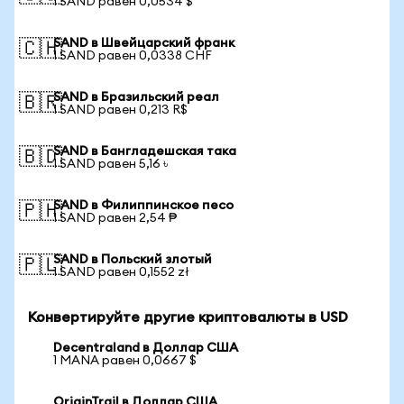
1 SAND равен 0,0534 $
SAND в Швейцарский франк
🇨🇭
1 SAND равен 0,0338 CHF
SAND в Бразильский реал
🇧🇷
1 SAND равен 0,213 R$
SAND в Бангладешская така
🇧🇩
1 SAND равен 5,16 ৳
SAND в Филиппинское песо
🇵🇭
1 SAND равен 2,54 ₱
SAND в Польский злотый
🇵🇱
1 SAND равен 0,1552 zł
Конвертируйте другие криптовалюты в USD
Decentraland в Доллар США
1 MANA равен 0,0667 $
OriginTrail в Доллар США