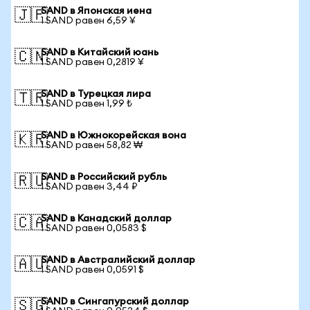
SAND в Японская иена
🇯🇵
1 SAND равен 6,59 ¥
SAND в Китайский юань
🇨🇳
1 SAND равен 0,2819 ¥
SAND в Турецкая лира
🇹🇷
1 SAND равен 1,99 ₺
SAND в Южнокорейская вона
🇰🇷
1 SAND равен 58,82 ₩
SAND в Российский рубль
🇷🇺
1 SAND равен 3,44 ₽
SAND в Канадский доллар
🇨🇦
1 SAND равен 0,0583 $
SAND в Австралийский доллар
🇦🇺
1 SAND равен 0,0591 $
SAND в Сингапурский доллар
🇸🇬