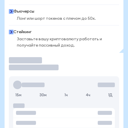
Фьючерсы
Лонг или шорт токенов с плечом до 50x.
Стейкинг
Заставьте вашу криптовалюту работать и
получайте пассивный доход.
Торговать
15м
30м
1ч
4ч
1Д