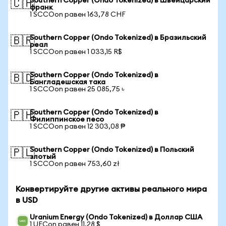
Southern Copper (Ondo Tokenized) в Швейцарский
🇨🇭
франк
1 SCCOon равен 163,78 CHF
Southern Copper (Ondo Tokenized) в Бразильский
🇧🇷
реал
1 SCCOon равен 1 033,15 R$
Southern Copper (Ondo Tokenized) в
🇧🇩
Бангладешская така
1 SCCOon равен 25 085,75 ৳
Southern Copper (Ondo Tokenized) в
🇵🇭
Филиппинское песо
1 SCCOon равен 12 303,08 ₱
Southern Copper (Ondo Tokenized) в Польский
🇵🇱
злотый
1 SCCOon равен 753,60 zł
Конвертируйте другие активы реального мира
в USD
Uranium Energy (Ondo Tokenized) в Доллар США
1 UECon равен 11,28 $