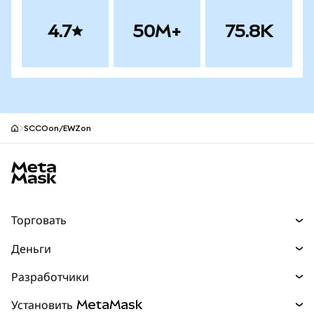
4.7
50M+
75.8K
SCCOon/EWZon
Нижний колонтитул сайта MetaMask
Торговать
Торговля
Деньги
Swaps
Покупайте
Разработчики
Прогнозы
НОВИНКА
Карта
Документация для разработчиков
Установить MetaMask
Перпы
НОВИНКА
mUSD
НОВИНКА