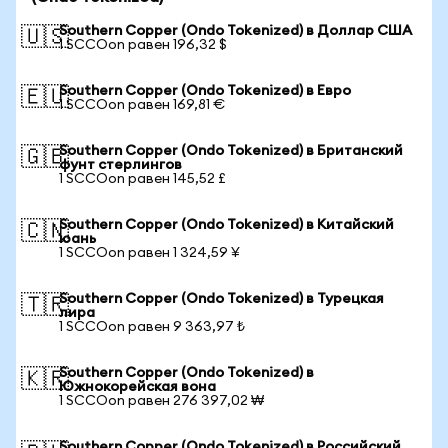
Southern Copper (Ondo Tokenized) в Доллар США
🇺🇸
1 SCCOon равен 196,32 $
Southern Copper (Ondo Tokenized) в Евро
🇪🇺
1 SCCOon равен 169,81 €
Southern Copper (Ondo Tokenized) в Британский
🇬🇧
фунт стерлингов
1 SCCOon равен 145,52 £
Southern Copper (Ondo Tokenized) в Китайский
🇨🇳
юань
1 SCCOon равен 1 324,59 ¥
Southern Copper (Ondo Tokenized) в Турецкая
🇹🇷
лира
1 SCCOon равен 9 363,97 ₺
Southern Copper (Ondo Tokenized) в
🇰🇷
Южнокорейская вона
1 SCCOon равен 276 397,02 ₩
Southern Copper (Ondo Tokenized) в Российский