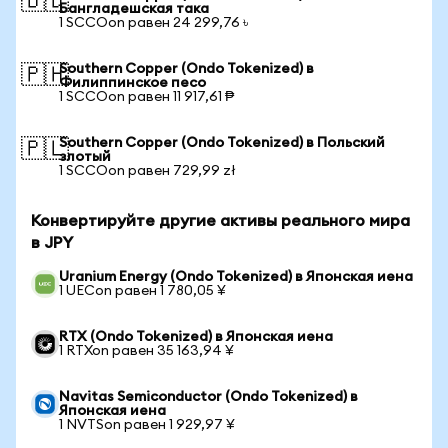
🇧🇩
Бангладешская така
1 SCCOon равен 24 299,76 ৳
Southern Copper (Ondo Tokenized) в
🇵🇭
Филиппинское песо
1 SCCOon равен 11 917,61 ₱
Southern Copper (Ondo Tokenized) в Польский
🇵🇱
злотый
1 SCCOon равен 729,99 zł
Конвертируйте другие активы реального мира
в JPY
Uranium Energy (Ondo Tokenized) в Японская иена
1 UECon равен 1 780,05 ¥
RTX (Ondo Tokenized) в Японская иена
1 RTXon равен 35 163,94 ¥
Navitas Semiconductor (Ondo Tokenized) в
Японская иена
1 NVTSon равен 1 929,97 ¥