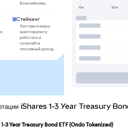
блокчейнами.
15м
30м
Стейкинг
Заставьте вашу
ом
криптовалюту
работать и
получайте
пассивный доход.
вертации iShares 1-3 Year Treasury B
-3 Year Treasury Bond ETF (Ondo Tokenized)