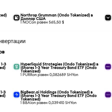
zed)
Northrop Grumman (Ondo Tokenized) в
Доллар США
1 NOCon равен 565,50 $
нвертации
ов
 1-3
Hyperliquid Strategies (Ondo Tokenized) в
ed)
iShares 1-3 Year Treasury Bond ETF (Ondo
Tokenized)
1 PURRon равен 0,082689 SHYon
1-3
BigBear.ai Holdings (Ondo Tokenized) в
ed)
iShares 1-3 Year Treasury Bond ETF (Ondo
Tokenized)
1 BBAIon равен 0,039410 SHYon