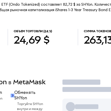
nd ETF (Ondo Tokenized) составляет 82,72 $ за SHYon. Количес
щая рыночная капитализация iShares 1-3 Year Treasury Bond 
ОБЪЕМ ТОРГОВЛИ
(24 Ч)
СУММА ТОКЕНОВ
24,69 $
263,1
Yon в MetaMask
Торговать
n
Обменять
SHYon
on
Торгуйте SHYon
внутри и между