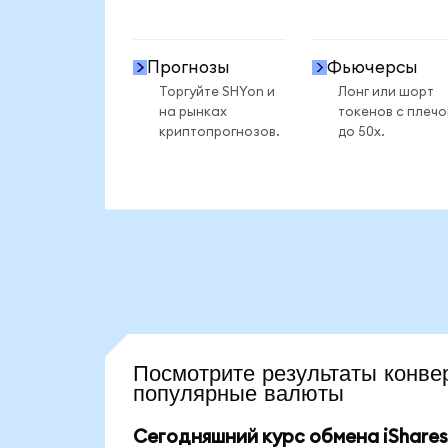
Прогнозы
Фьючерсы
Торгуйте SHYon и
Лонг или шорт
на рынках
токенов с плеч
криптопрогнозов.
до 50x.
Посмотрите результаты кон
популярные валюты
Сегодняшний курс обмена iShares 1