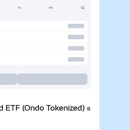
1ч
4ч
1Д
ond ETF (Ondo Tokenized) в