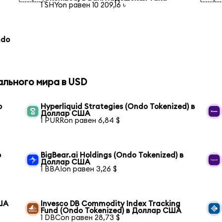
1 SHYon равен 10 209,16 ৳
ndo
ального мира в USD
р
Hyperliquid Strategies (Ondo Tokenized) в
Доллар США
1 PURRon равен 6,84 $
р
BigBear.ai Holdings (Ondo Tokenized) в
Доллар США
1 BBAIon равен 3,26 $
США
Invesco DB Commodity Index Tracking
Fund (Ondo Tokenized) в Доллар США
1 DBCon равен 28,73 $