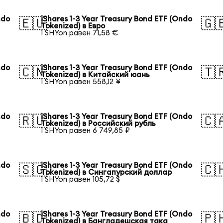
ndo
iShares 1-3 Year Treasury Bond ETF (Ondo
🇪🇺
🇬
Tokenized) в Евро
1 SHYon равен 71,58 €
ndo
iShares 1-3 Year Treasury Bond ETF (Ondo
🇨🇳
🇹
Tokenized) в Китайский юань
1 SHYon равен 558,12 ¥
ndo
iShares 1-3 Year Treasury Bond ETF (Ondo
🇷🇺
🇨
Tokenized) в Российский рубль
1 SHYon равен 6 749,85 ₽
ndo
iShares 1-3 Year Treasury Bond ETF (Ondo
🇸🇬
🇨
Tokenized) в Сингапурский доллар
1 SHYon равен 105,72 $
ndo
iShares 1-3 Year Treasury Bond ETF (Ondo
🇧🇩
🇵
Tokenized) в Бангладешская така