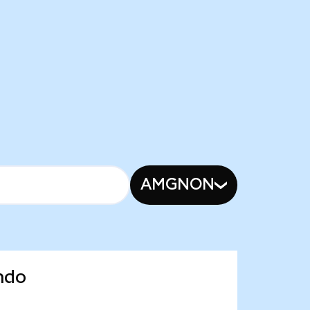
AMGNON
ndo