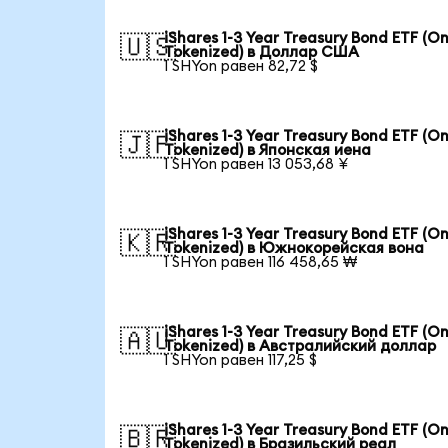
iShares 1-3 Year Treasury Bond ETF (O
🇺🇸
Tokenized) в Доллар США
1 SHYon равен 82,72 $
iShares 1-3 Year Treasury Bond ETF (O
🇯🇵
Tokenized) в Японская иена
1 SHYon равен 13 053,68 ¥
iShares 1-3 Year Treasury Bond ETF (O
🇰🇷
Tokenized) в Южнокорейская вона
1 SHYon равен 116 458,65 ₩
iShares 1-3 Year Treasury Bond ETF (O
🇦🇺
Tokenized) в Австралийский доллар
1 SHYon равен 117,25 $
iShares 1-3 Year Treasury Bond ETF (O
🇧🇷
Tokenized) в Бразильский реал