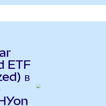
ar
d ETF
ed) в
o
SHYon