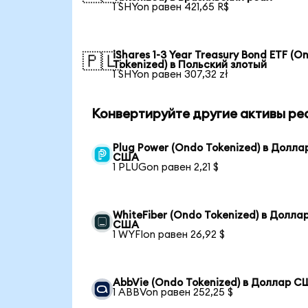
1 SHYon равен 421,65 R$
iShares 1-3 Year Treasury Bond ETF (O
🇵🇱
Tokenized) в Польский злотый
1 SHYon равен 307,32 zł
Конвертируйте другие активы ре
Plug Power (Ondo Tokenized) в Долла
США
1 PLUGon равен 2,21 $
WhiteFiber (Ondo Tokenized) в Долла
США
1 WYFIon равен 26,92 $
AbbVie (Ondo Tokenized) в Доллар 
1 ABBVon равен 252,25 $