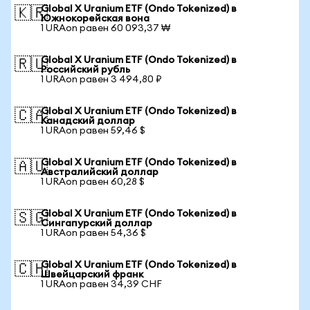
Global X Uranium ETF (Ondo Tokenized) в
🇰🇷
Южнокорейская вона
1 URAon равен 60 093,37 ₩
Global X Uranium ETF (Ondo Tokenized) в
🇷🇺
Российский рубль
1 URAon равен 3 494,80 ₽
Global X Uranium ETF (Ondo Tokenized) в
🇨🇦
Канадский доллар
1 URAon равен 59,46 $
Global X Uranium ETF (Ondo Tokenized) в
🇦🇺
Австралийский доллар
1 URAon равен 60,28 $
Global X Uranium ETF (Ondo Tokenized) в
🇸🇬
Сингапурский доллар
1 URAon равен 54,36 $
Global X Uranium ETF (Ondo Tokenized) в
🇨🇭
Швейцарский франк
1 URAon равен 34,39 CHF