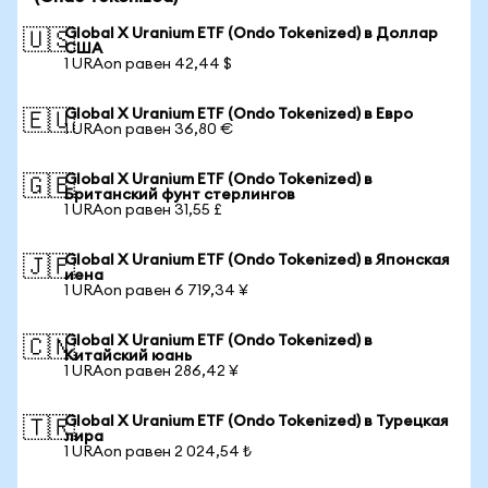
Global X Uranium ETF (Ondo Tokenized) в Доллар
🇺🇸
США
1 URAon равен 42,44 $
Global X Uranium ETF (Ondo Tokenized) в Евро
🇪🇺
1 URAon равен 36,80 €
Global X Uranium ETF (Ondo Tokenized) в
🇬🇧
Британский фунт стерлингов
1 URAon равен 31,55 £
Global X Uranium ETF (Ondo Tokenized) в Японская
🇯🇵
иена
1 URAon равен 6 719,34 ¥
Global X Uranium ETF (Ondo Tokenized) в
🇨🇳
Китайский юань
1 URAon равен 286,42 ¥
Global X Uranium ETF (Ondo Tokenized) в Турецкая
🇹🇷
лира
1 URAon равен 2 024,54 ₺