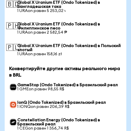
Global X Uranium ETF (Ondo Tokenized) в
🇧🇩
Бангладешская така
1 URAon равен 5 253,02 ৳
Global X Uranium ETF (Ondo Tokenized) в
🇵🇭
Филиппинское песо
1 URAon равен 2 582,54 ₱
Global X Uranium ETF (Ondo Tokenized) в Польский
🇵🇱
злотый
1 URAon равен 158,16 zł
Конвертируйте другие активы реального мира
в BRL
GameStop (Ondo Tokenized) в Бразильский реал
1 GMEon равен 98,55 R$
IonQ (Ondo Tokenized) в Бразильский реал
1 IONQon равен 206,39 R$
Constellation Energy (Ondo Tokenized) в
Бразильский реал
1 CEGon равен 1 356,74 R$