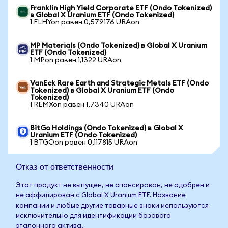
Franklin High Yield Corporate ETF (Ondo Tokenized)
в Global X Uranium ETF (Ondo Tokenized)
1 FLHYon равен 0,579176 URAon
MP Materials (Ondo Tokenized) в Global X Uranium
ETF (Ondo Tokenized)
1 MPon равен 1,1322 URAon
VanEck Rare Earth and Strategic Metals ETF (Ondo
Tokenized) в Global X Uranium ETF (Ondo
Tokenized)
1 REMXon равен 1,7340 URAon
BitGo Holdings (Ondo Tokenized) в Global X
Uranium ETF (Ondo Tokenized)
1 BTGOon равен 0,117815 URAon
Отказ от ответственности
Этот продукт не выпущен, не спонсирован, не одобрен и
не аффилирован с Global X Uranium ETF. Название
компании и любые другие товарные знаки используются
исключительно для идентификации базового
эталонного актива.