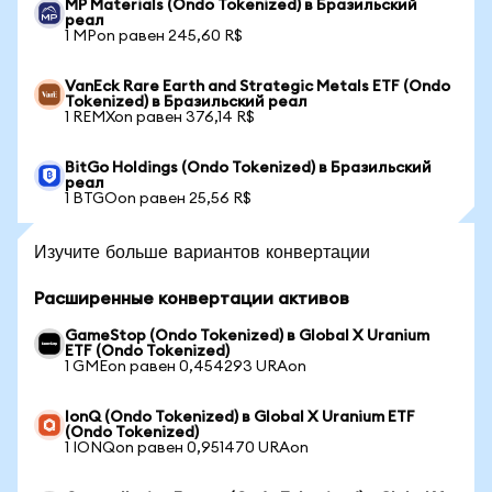
MP Materials (Ondo Tokenized) в Бразильский
реал
1 MPon равен 245,60 R$
VanEck Rare Earth and Strategic Metals ETF (Ondo
Tokenized) в Бразильский реал
1 REMXon равен 376,14 R$
BitGo Holdings (Ondo Tokenized) в Бразильский
реал
1 BTGOon равен 25,56 R$
Изучите больше вариантов конвертации
Расширенные конвертации активов
GameStop (Ondo Tokenized) в Global X Uranium
ETF (Ondo Tokenized)
1 GMEon равен 0,454293 URAon
IonQ (Ondo Tokenized) в Global X Uranium ETF
(Ondo Tokenized)
1 IONQon равен 0,951470 URAon