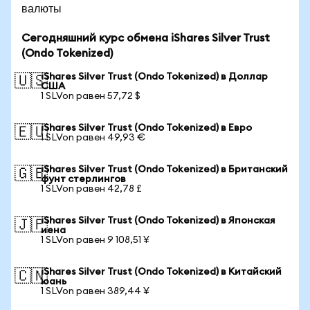
валюты
Сегодняшний курс обмена iShares Silver Trust
(Ondo Tokenized)
iShares Silver Trust (Ondo Tokenized) в Доллар
🇺🇸
США
1 SLVon равен 57,72 $
iShares Silver Trust (Ondo Tokenized) в Евро
🇪🇺
1 SLVon равен 49,93 €
iShares Silver Trust (Ondo Tokenized) в Британский
🇬🇧
фунт стерлингов
1 SLVon равен 42,78 £
iShares Silver Trust (Ondo Tokenized) в Японская
🇯🇵
иена
1 SLVon равен 9 108,51 ¥
iShares Silver Trust (Ondo Tokenized) в Китайский
🇨🇳
юань
1 SLVon равен 389,44 ¥