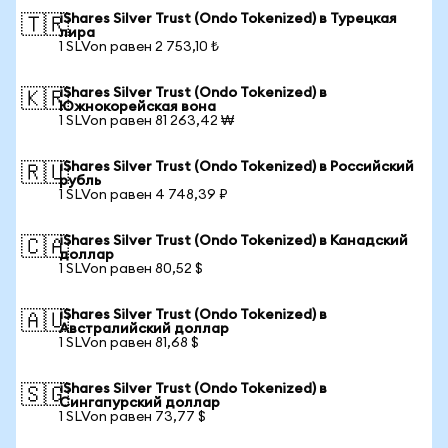
iShares Silver Trust (Ondo Tokenized) в Турецкая
🇹🇷
лира
1 SLVon равен 2 753,10 ₺
iShares Silver Trust (Ondo Tokenized) в
🇰🇷
Южнокорейская вона
1 SLVon равен 81 263,42 ₩
iShares Silver Trust (Ondo Tokenized) в Российский
🇷🇺
рубль
1 SLVon равен 4 748,39 ₽
iShares Silver Trust (Ondo Tokenized) в Канадский
🇨🇦
доллар
1 SLVon равен 80,52 $
iShares Silver Trust (Ondo Tokenized) в
🇦🇺
Австралийский доллар
1 SLVon равен 81,68 $
iShares Silver Trust (Ondo Tokenized) в
🇸🇬
Сингапурский доллар
1 SLVon равен 73,77 $