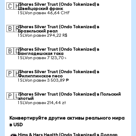
iShares Silver Trust (Ondo Tokenized) в
🇨🇭
Швейцарский франк
1 SLVon равен 46,64 CHF
iShares Silver Trust (Ondo Tokenized) в
🇧🇷
Бразильский реал
1 SLVon равен 294,22 R$
iShares Silver Trust (Ondo Tokenized) в
🇧🇩
Бангладешская така
1 SLVon равен 7 123,70 ৳
iShares Silver Trust (Ondo Tokenized) в
🇵🇭
Филиппинское песо
1 SLVon равен 3 503,89 ₱
iShares Silver Trust (Ondo Tokenized) в Польский
🇵🇱
злотый
1 SLVon равен 214,44 zł
Конвертируйте другие активы реального мира
в USD
Hims & Hers Health (Ondo Tokenized) в Доллар