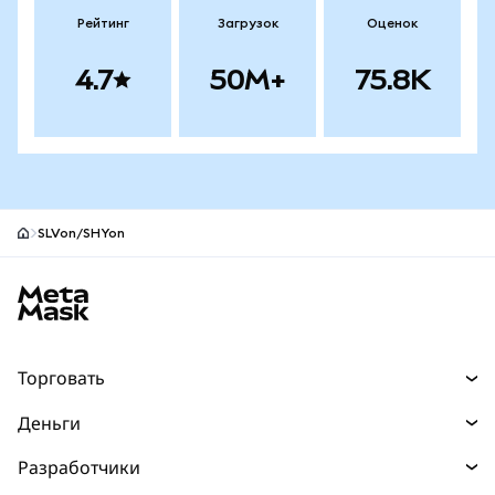
Рейтинг
Загрузок
Оценок
4.7
50M+
75.8K
SLVon/SHYon
Нижний колонтитул сайта MetaMask
Торговать
Торговля
Деньги
Swaps
Покупайте
Разработчики
Прогнозы
НОВИНКА
Карта
Документация для разработчиков