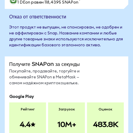
1 DEon равен 118,4395 SNAPon
Отказ от ответственности
Этот продукт не выпущен, не спонсирован, не одобрен и
не аффилирован с Snap. Название компании и любые
другие товарные знаки используются исключительно для
идентификации базового эталонного актива.
Получите SNAPon за секунды
Покупайте, продавайте, торгуйте и
обменивайте SNAPon в MetaMask —
самом надёжном криптокошельке.
Google Play
Рейтинг
Загрузок
Оценок
4.4
10M+
483.8K