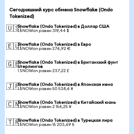
Сегодняшний курс обмена Snowflake (Ondo
Tokenized)
Snowflake (Ondo Tokenized) в Доллар США
🇺🇸
1 SNOWon равен 319,44 $
Snowflake (Ondo Tokenized) в Евро
🇪🇺
1 SNOWon равен 276,92 €
Snowflake (Ondo Tokenized) в Британский фунт
🇬🇧
стерлингов
1 SNOWon равен 237,22 £
Snowflake (Ondo Tokenized) в Японская иена
🇯🇵
1 SNOWon равен 50 538,6 ¥
Snowflake (Ondo Tokenized) в Китайский юань
🇨🇳
1 SNOWon равен 2 156,25 ¥
Snowflake (Ondo Tokenized) в Турецкая лира
🇹🇷
1 SNOWon равен 15 203,69 ₺