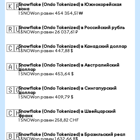
Snowflake (Ondo Tokenized) в Южнокорейская
🇰🇷
вона
1 SNOWon равен 454 354,51 ₩
Snowflake (Ondo Tokenized) в Российский рубль
🇷🇺
1 SNOWon равен 26 037,61 ₽
Snowflake (Ondo Tokenized) в Канадский доллар
🇨🇦
1 SNOWon равен 447,88 $
Snowflake (Ondo Tokenized) в Австралийский
🇦🇺
доллар
1 SNOWon равен 453,64 $
Snowflake (Ondo Tokenized) в Сингапурский
🇸🇬
доллар
1 SNOWon равен 409,79 $
Snowflake (Ondo Tokenized) в Швейцарский
🇨🇭
франк
1 SNOWon равен 258,82 CHF
Snowflake (Ondo Tokenized) в Бразильский реал
🇧🇷
1 SNOWon равен 1 632,66 R$