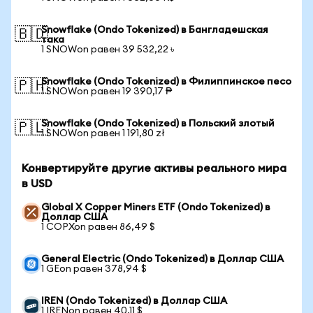
Snowflake (Ondo Tokenized) в Бангладешская
🇧🇩
така
1 SNOWon равен 39 532,22 ৳
Snowflake (Ondo Tokenized) в Филиппинское песо
🇵🇭
1 SNOWon равен 19 390,17 ₱
Snowflake (Ondo Tokenized) в Польский злотый
🇵🇱
1 SNOWon равен 1 191,80 zł
Конвертируйте другие активы реального мира
в USD
Global X Copper Miners ETF (Ondo Tokenized) в
Доллар США
1 COPXon равен 86,49 $
General Electric (Ondo Tokenized) в Доллар США
1 GEon равен 378,94 $
IREN (Ondo Tokenized) в Доллар США
1 IRENon равен 40,11 $