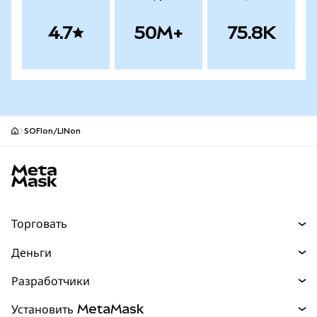
4.7
50M+
75.8K
SOFIon/LINon
Нижний колонтитул сайта MetaMask
Торговать
Торговля
Деньги
Swaps
Покупайте
Разработчики
Прогнозы
НОВИНКА
Карта
Документация для разработчиков
Установить MetaMask
Перпы
НОВИНКА