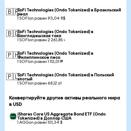
SoFi Technologies (Ondo Tokenized) в Бразильский
🇧🇷
реал
1 SOFIon равен 93,04 R$
SoFi Technologies (Ondo Tokenized) в
🇧🇩
Бангладешская така
1 SOFIon равен 2 261,85 ৳
SoFi Technologies (Ondo Tokenized) в
🇵🇭
Филиппинское песо
1 SOFIon равен 1 112,01 ₱
SoFi Technologies (Ondo Tokenized) в Польский
🇵🇱
злотый
1 SOFIon равен 68,12 zł
Конвертируйте другие активы реального мира
в USD
iShares Core US Aggregate Bond ETF (Ondo
Tokenized) в Доллар США
1 AGGon равен 101,34 $